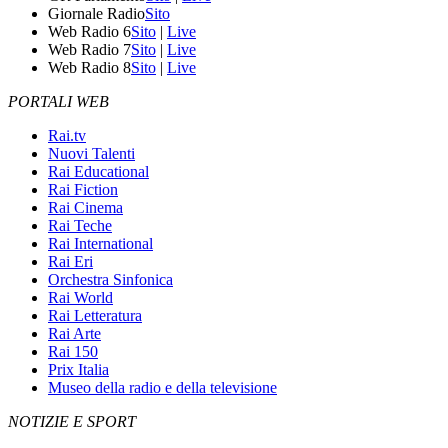
Giornale Radio
Sito
Web Radio 6
Sito
|
Live
Web Radio 7
Sito
|
Live
Web Radio 8
Sito
|
Live
PORTALI WEB
Rai.tv
Nuovi Talenti
Rai Educational
Rai Fiction
Rai Cinema
Rai Teche
Rai International
Rai Eri
Orchestra Sinfonica
Rai World
Rai Letteratura
Rai Arte
Rai 150
Prix Italia
Museo della radio e della televisione
NOTIZIE E SPORT