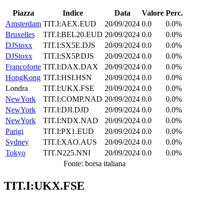
Piazza
Indice
Data
Valore
Perc.
Amsterdam
TIT.I:AEX.EUD
20/09/2024
0.0
0.0%
Bruxelles
TIT.I:BEL20.EUD
20/09/2024
0.0
0.0%
DJStoxx
TIT.I:SX5E.DJS
20/09/2024
0.0
0.0%
DJStoxx
TIT.I:SX5P.DJS
20/09/2024
0.0
0.0%
Francoforte
TIT.I:DAX.DAX
20/09/2024
0.0
0.0%
HongKong
TIT.I:HSI.HSN
20/09/2024
0.0
0.0%
Londra
TIT.I:UKX.FSE
20/09/2024
0.0
0.0%
NewYork
TIT.I:COMP.NAD
20/09/2024
0.0
0.0%
NewYork
TIT.I:DJI.DJD
20/09/2024
0.0
0.0%
NewYork
TIT.I:NDX.NAD
20/09/2024
0.0
0.0%
Parigi
TIT.I:PX1.EUD
20/09/2024
0.0
0.0%
Sydney
TIT.I:XAO.AUS
20/09/2024
0.0
0.0%
Tokyo
TIT.N225.NNI
20/09/2024
0.0
0.0%
Fonte: borsa italiana
TIT.I:UKX.FSE