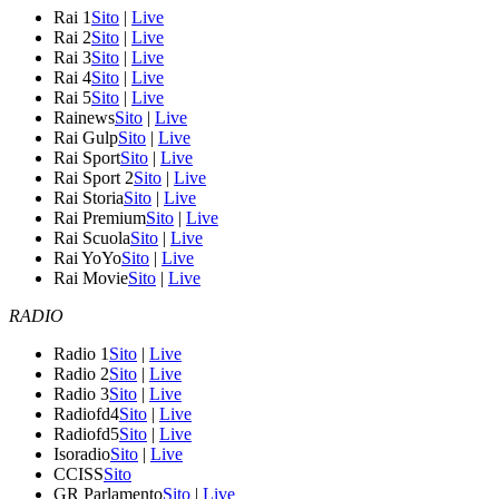
Rai 1
Sito
|
Live
Rai 2
Sito
|
Live
Rai 3
Sito
|
Live
Rai 4
Sito
|
Live
Rai 5
Sito
|
Live
Rainews
Sito
|
Live
Rai Gulp
Sito
|
Live
Rai Sport
Sito
|
Live
Rai Sport 2
Sito
|
Live
Rai Storia
Sito
|
Live
Rai Premium
Sito
|
Live
Rai Scuola
Sito
|
Live
Rai YoYo
Sito
|
Live
Rai Movie
Sito
|
Live
RADIO
Radio 1
Sito
|
Live
Radio 2
Sito
|
Live
Radio 3
Sito
|
Live
Radiofd4
Sito
|
Live
Radiofd5
Sito
|
Live
Isoradio
Sito
|
Live
CCISS
Sito
GR Parlamento
Sito
|
Live