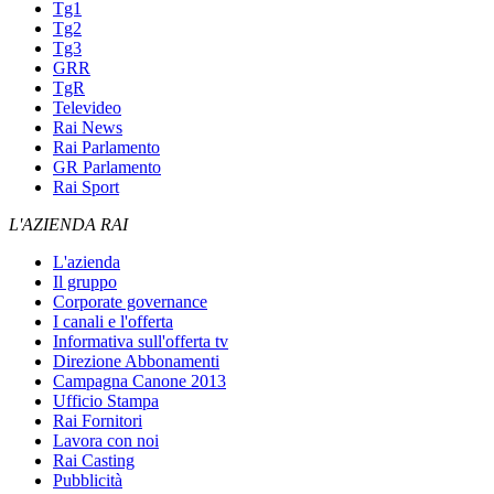
Tg1
Tg2
Tg3
GRR
TgR
Televideo
Rai News
Rai Parlamento
GR Parlamento
Rai Sport
L'AZIENDA RAI
L'azienda
Il gruppo
Corporate governance
I canali e l'offerta
Informativa sull'offerta tv
Direzione Abbonamenti
Campagna Canone 2013
Ufficio Stampa
Rai Fornitori
Lavora con noi
Rai Casting
Pubblicità