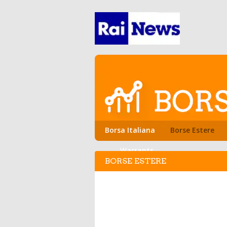
Borsa Italiana
Borse Estere
Warrants
BORSE ESTERE