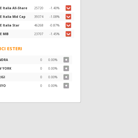
E Italia All-Share
25720
-1.40%
E Italia Mid Cap
39374
-1.08%
E Italia Star
46268
-0.87%
E MIB
23707
-1.45%
ICI ESTERI
NDRA
0
0.00%
W YORK
0
0.00%
IGI
0
0.00%
KYO
0
0.00%