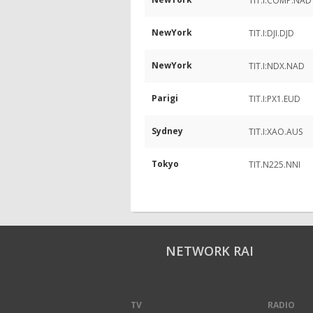
TIT.I:COMP.NAD
NewYork
TIT.I:DJI.DJD
NewYork
TIT.I:NDX.NAD
Parigi
TIT.I:PX1.EUD
Sydney
TIT.I:XAO.AUS
Tokyo
TIT.N225.NNI
NETWORK RAI
TV
RADIO