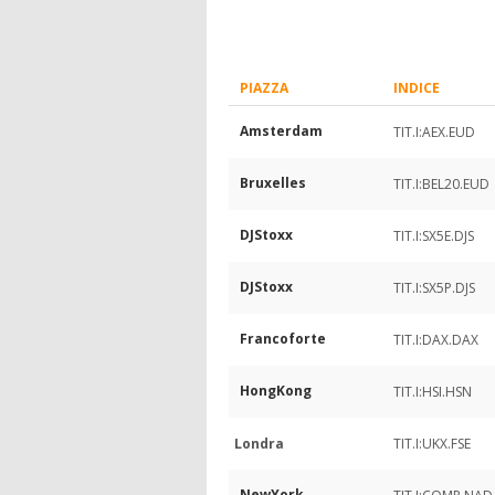
PIAZZA
INDICE
Amsterdam
TIT.I:AEX.EUD
Bruxelles
TIT.I:BEL20.EUD
DJStoxx
TIT.I:SX5E.DJS
DJStoxx
TIT.I:SX5P.DJS
Francoforte
TIT.I:DAX.DAX
HongKong
TIT.I:HSI.HSN
Londra
TIT.I:UKX.FSE
NewYork