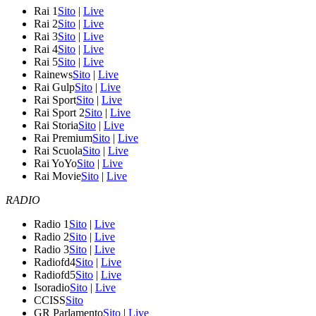
Rai 1
Sito
|
Live
Rai 2
Sito
|
Live
Rai 3
Sito
|
Live
Rai 4
Sito
|
Live
Rai 5
Sito
|
Live
Rainews
Sito
|
Live
Rai Gulp
Sito
|
Live
Rai Sport
Sito
|
Live
Rai Sport 2
Sito
|
Live
Rai Storia
Sito
|
Live
Rai Premium
Sito
|
Live
Rai Scuola
Sito
|
Live
Rai YoYo
Sito
|
Live
Rai Movie
Sito
|
Live
RADIO
Radio 1
Sito
|
Live
Radio 2
Sito
|
Live
Radio 3
Sito
|
Live
Radiofd4
Sito
|
Live
Radiofd5
Sito
|
Live
Isoradio
Sito
|
Live
CCISS
Sito
GR Parlamento
Sito
|
Live