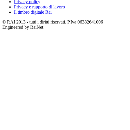
Privacy policy
Privacy e rapporto di lavoro
Il timbro digitale Rai
© RAI 2013 - tutti i diritti riservati. P.Iva 06382641006
Engineered by RaiNet