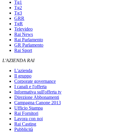
Tg1
Tg2
Tg3
GRR
TgR
Televideo
Rai News
Rai Parlamento
GR Parlamento
Rai Sport
L'AZIENDA RAI
L'azienda
Il gruppo
Corporate governance
I canali e l'offerta
Informativa sull'offerta tv
Direzione Abbonamenti
Campagna Canone 2013
Ufficio Stampa
Rai Fornitori
Lavora con noi
Rai Casting
Pubblicità