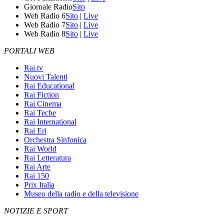
Giornale Radio
Sito
Web Radio 6
Sito
|
Live
Web Radio 7
Sito
|
Live
Web Radio 8
Sito
|
Live
PORTALI WEB
Rai.tv
Nuovi Talenti
Rai Educational
Rai Fiction
Rai Cinema
Rai Teche
Rai International
Rai Eri
Orchestra Sinfonica
Rai World
Rai Letteratura
Rai Arte
Rai 150
Prix Italia
Museo della radio e della televisione
NOTIZIE E SPORT