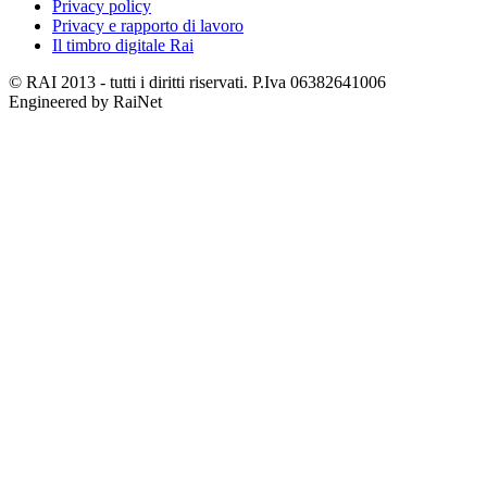
Privacy policy
Privacy e rapporto di lavoro
Il timbro digitale Rai
© RAI 2013 - tutti i diritti riservati. P.Iva 06382641006
Engineered by RaiNet