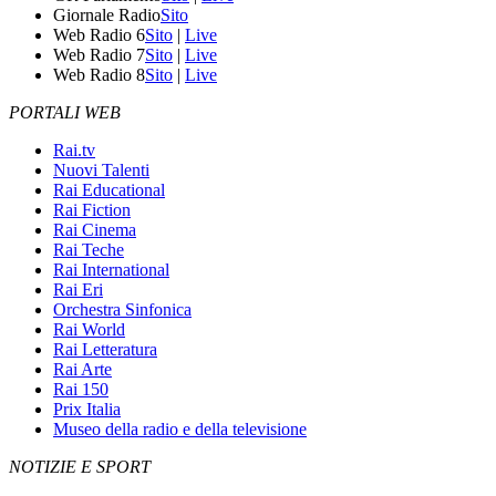
Giornale Radio
Sito
Web Radio 6
Sito
|
Live
Web Radio 7
Sito
|
Live
Web Radio 8
Sito
|
Live
PORTALI WEB
Rai.tv
Nuovi Talenti
Rai Educational
Rai Fiction
Rai Cinema
Rai Teche
Rai International
Rai Eri
Orchestra Sinfonica
Rai World
Rai Letteratura
Rai Arte
Rai 150
Prix Italia
Museo della radio e della televisione
NOTIZIE E SPORT