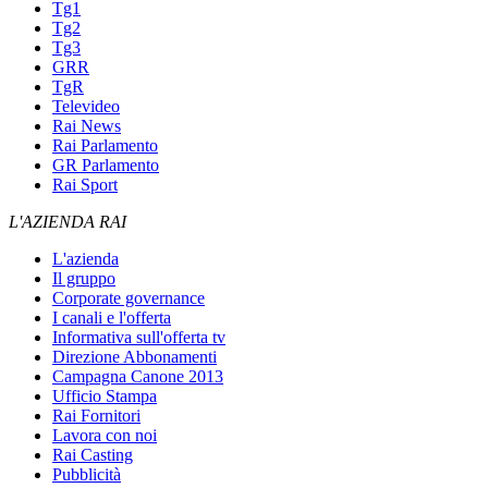
Tg1
Tg2
Tg3
GRR
TgR
Televideo
Rai News
Rai Parlamento
GR Parlamento
Rai Sport
L'AZIENDA RAI
L'azienda
Il gruppo
Corporate governance
I canali e l'offerta
Informativa sull'offerta tv
Direzione Abbonamenti
Campagna Canone 2013
Ufficio Stampa
Rai Fornitori
Lavora con noi
Rai Casting
Pubblicità