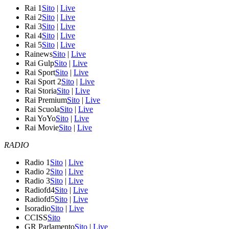
Rai 1
Sito
|
Live
Rai 2
Sito
|
Live
Rai 3
Sito
|
Live
Rai 4
Sito
|
Live
Rai 5
Sito
|
Live
Rainews
Sito
|
Live
Rai Gulp
Sito
|
Live
Rai Sport
Sito
|
Live
Rai Sport 2
Sito
|
Live
Rai Storia
Sito
|
Live
Rai Premium
Sito
|
Live
Rai Scuola
Sito
|
Live
Rai YoYo
Sito
|
Live
Rai Movie
Sito
|
Live
RADIO
Radio 1
Sito
|
Live
Radio 2
Sito
|
Live
Radio 3
Sito
|
Live
Radiofd4
Sito
|
Live
Radiofd5
Sito
|
Live
Isoradio
Sito
|
Live
CCISS
Sito
GR Parlamento
Sito
|
Live