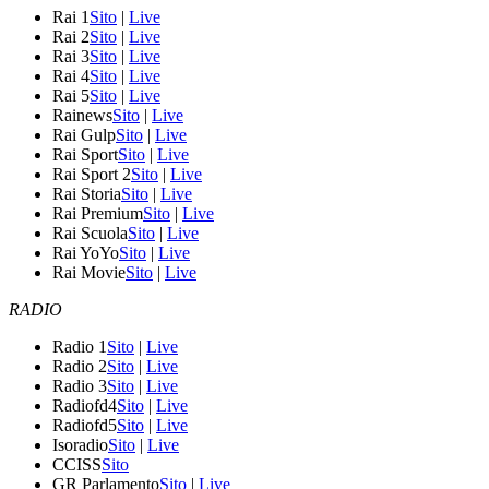
Rai 1
Sito
|
Live
Rai 2
Sito
|
Live
Rai 3
Sito
|
Live
Rai 4
Sito
|
Live
Rai 5
Sito
|
Live
Rainews
Sito
|
Live
Rai Gulp
Sito
|
Live
Rai Sport
Sito
|
Live
Rai Sport 2
Sito
|
Live
Rai Storia
Sito
|
Live
Rai Premium
Sito
|
Live
Rai Scuola
Sito
|
Live
Rai YoYo
Sito
|
Live
Rai Movie
Sito
|
Live
RADIO
Radio 1
Sito
|
Live
Radio 2
Sito
|
Live
Radio 3
Sito
|
Live
Radiofd4
Sito
|
Live
Radiofd5
Sito
|
Live
Isoradio
Sito
|
Live
CCISS
Sito
GR Parlamento
Sito
|
Live