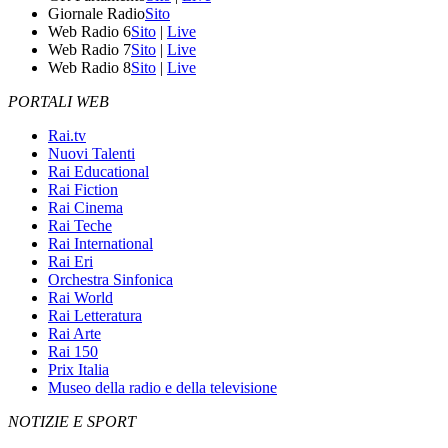
Giornale Radio
Sito
Web Radio 6
Sito
|
Live
Web Radio 7
Sito
|
Live
Web Radio 8
Sito
|
Live
PORTALI WEB
Rai.tv
Nuovi Talenti
Rai Educational
Rai Fiction
Rai Cinema
Rai Teche
Rai International
Rai Eri
Orchestra Sinfonica
Rai World
Rai Letteratura
Rai Arte
Rai 150
Prix Italia
Museo della radio e della televisione
NOTIZIE E SPORT