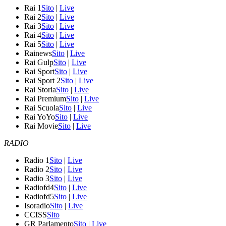
Rai 1
Sito
|
Live
Rai 2
Sito
|
Live
Rai 3
Sito
|
Live
Rai 4
Sito
|
Live
Rai 5
Sito
|
Live
Rainews
Sito
|
Live
Rai Gulp
Sito
|
Live
Rai Sport
Sito
|
Live
Rai Sport 2
Sito
|
Live
Rai Storia
Sito
|
Live
Rai Premium
Sito
|
Live
Rai Scuola
Sito
|
Live
Rai YoYo
Sito
|
Live
Rai Movie
Sito
|
Live
RADIO
Radio 1
Sito
|
Live
Radio 2
Sito
|
Live
Radio 3
Sito
|
Live
Radiofd4
Sito
|
Live
Radiofd5
Sito
|
Live
Isoradio
Sito
|
Live
CCISS
Sito
GR Parlamento
Sito
|
Live