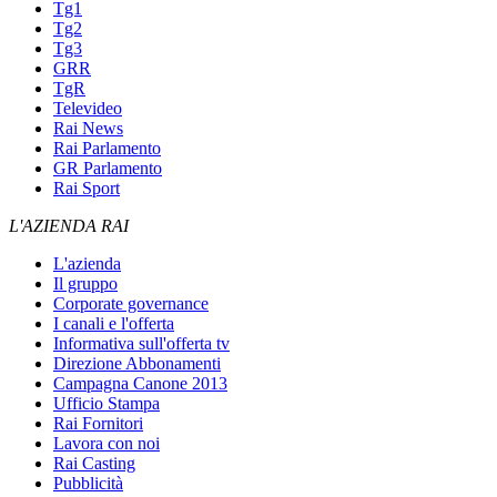
Tg1
Tg2
Tg3
GRR
TgR
Televideo
Rai News
Rai Parlamento
GR Parlamento
Rai Sport
L'AZIENDA RAI
L'azienda
Il gruppo
Corporate governance
I canali e l'offerta
Informativa sull'offerta tv
Direzione Abbonamenti
Campagna Canone 2013
Ufficio Stampa
Rai Fornitori
Lavora con noi
Rai Casting
Pubblicità