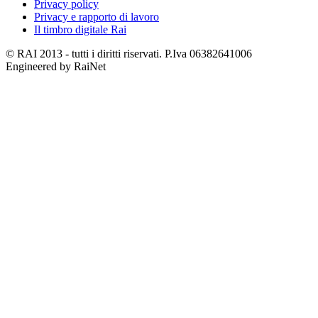
Privacy policy
Privacy e rapporto di lavoro
Il timbro digitale Rai
© RAI 2013 - tutti i diritti riservati. P.Iva 06382641006
Engineered by RaiNet