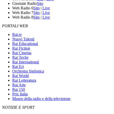
Giornale Radio
Sito
Web Radio 6
Sito
|
Live
Web Radio 7
Sito
|
Live
Web Radio 8
Sito
|
Live
PORTALI WEB
Rai.tv
Nuovi Talenti
Rai Educational
Rai Fiction
Rai Cinema
Rai Teche
Rai International
Rai Eri
Orchestra Sinfonica
Rai World
Rai Letteratura
Rai Arte
Rai 150
Prix Italia
Museo della radio e della televisione
NOTIZIE E SPORT