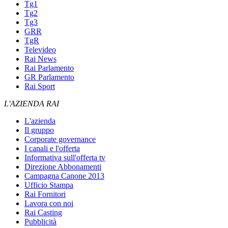
Tg1
Tg2
Tg3
GRR
TgR
Televideo
Rai News
Rai Parlamento
GR Parlamento
Rai Sport
L'AZIENDA RAI
L'azienda
Il gruppo
Corporate governance
I canali e l'offerta
Informativa sull'offerta tv
Direzione Abbonamenti
Campagna Canone 2013
Ufficio Stampa
Rai Fornitori
Lavora con noi
Rai Casting
Pubblicità