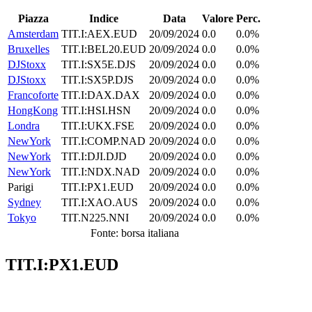
Piazza
Indice
Data
Valore
Perc.
Amsterdam
TIT.I:AEX.EUD
20/09/2024
0.0
0.0%
Bruxelles
TIT.I:BEL20.EUD
20/09/2024
0.0
0.0%
DJStoxx
TIT.I:SX5E.DJS
20/09/2024
0.0
0.0%
DJStoxx
TIT.I:SX5P.DJS
20/09/2024
0.0
0.0%
Francoforte
TIT.I:DAX.DAX
20/09/2024
0.0
0.0%
HongKong
TIT.I:HSI.HSN
20/09/2024
0.0
0.0%
Londra
TIT.I:UKX.FSE
20/09/2024
0.0
0.0%
NewYork
TIT.I:COMP.NAD
20/09/2024
0.0
0.0%
NewYork
TIT.I:DJI.DJD
20/09/2024
0.0
0.0%
NewYork
TIT.I:NDX.NAD
20/09/2024
0.0
0.0%
Parigi
TIT.I:PX1.EUD
20/09/2024
0.0
0.0%
Sydney
TIT.I:XAO.AUS
20/09/2024
0.0
0.0%
Tokyo
TIT.N225.NNI
20/09/2024
0.0
0.0%
Fonte: borsa italiana
TIT.I:PX1.EUD