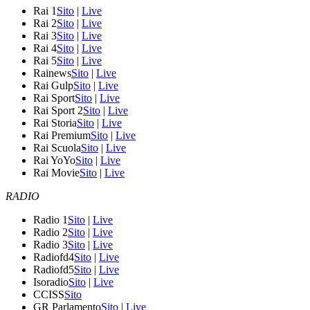
Rai 1
Sito
|
Live
Rai 2
Sito
|
Live
Rai 3
Sito
|
Live
Rai 4
Sito
|
Live
Rai 5
Sito
|
Live
Rainews
Sito
|
Live
Rai Gulp
Sito
|
Live
Rai Sport
Sito
|
Live
Rai Sport 2
Sito
|
Live
Rai Storia
Sito
|
Live
Rai Premium
Sito
|
Live
Rai Scuola
Sito
|
Live
Rai YoYo
Sito
|
Live
Rai Movie
Sito
|
Live
RADIO
Radio 1
Sito
|
Live
Radio 2
Sito
|
Live
Radio 3
Sito
|
Live
Radiofd4
Sito
|
Live
Radiofd5
Sito
|
Live
Isoradio
Sito
|
Live
CCISS
Sito
GR Parlamento
Sito
|
Live