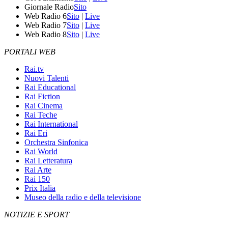
Giornale Radio
Sito
Web Radio 6
Sito
|
Live
Web Radio 7
Sito
|
Live
Web Radio 8
Sito
|
Live
PORTALI WEB
Rai.tv
Nuovi Talenti
Rai Educational
Rai Fiction
Rai Cinema
Rai Teche
Rai International
Rai Eri
Orchestra Sinfonica
Rai World
Rai Letteratura
Rai Arte
Rai 150
Prix Italia
Museo della radio e della televisione
NOTIZIE E SPORT