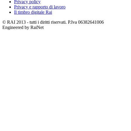
Privacy policy
Privacy e rapporto di lavoro
Il timbro digitale Rai
© RAI 2013 - tutti i diritti riservati. P.Iva 06382641006
Engineered by RaiNet