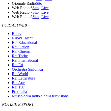
Giornale Radio
Sito
Web Radio 6
Sito
|
Live
Web Radio 7
Sito
|
Live
Web Radio 8
Sito
|
Live
PORTALI WEB
Rai.tv
Nuovi Talenti
Rai Educational
Rai Fiction
Rai Cinema
Rai Teche
Rai International
Rai Eri
Orchestra Sinfonica
Rai World
Rai Letteratura
Rai Arte
Rai 150
Prix Italia
Museo della radio e della televisione
NOTIZIE E SPORT