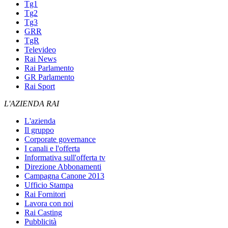
Tg1
Tg2
Tg3
GRR
TgR
Televideo
Rai News
Rai Parlamento
GR Parlamento
Rai Sport
L'AZIENDA RAI
L'azienda
Il gruppo
Corporate governance
I canali e l'offerta
Informativa sull'offerta tv
Direzione Abbonamenti
Campagna Canone 2013
Ufficio Stampa
Rai Fornitori
Lavora con noi
Rai Casting
Pubblicità