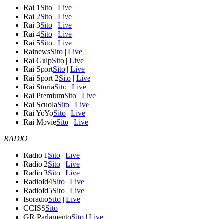
Rai 1
Sito
|
Live
Rai 2
Sito
|
Live
Rai 3
Sito
|
Live
Rai 4
Sito
|
Live
Rai 5
Sito
|
Live
Rainews
Sito
|
Live
Rai Gulp
Sito
|
Live
Rai Sport
Sito
|
Live
Rai Sport 2
Sito
|
Live
Rai Storia
Sito
|
Live
Rai Premium
Sito
|
Live
Rai Scuola
Sito
|
Live
Rai YoYo
Sito
|
Live
Rai Movie
Sito
|
Live
RADIO
Radio 1
Sito
|
Live
Radio 2
Sito
|
Live
Radio 3
Sito
|
Live
Radiofd4
Sito
|
Live
Radiofd5
Sito
|
Live
Isoradio
Sito
|
Live
CCISS
Sito
GR Parlamento
Sito
|
Live