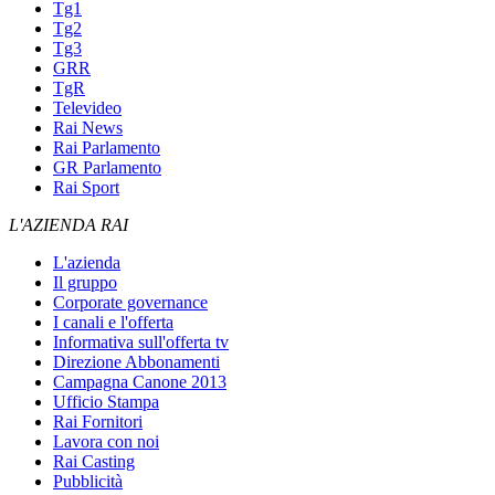
Tg1
Tg2
Tg3
GRR
TgR
Televideo
Rai News
Rai Parlamento
GR Parlamento
Rai Sport
L'AZIENDA RAI
L'azienda
Il gruppo
Corporate governance
I canali e l'offerta
Informativa sull'offerta tv
Direzione Abbonamenti
Campagna Canone 2013
Ufficio Stampa
Rai Fornitori
Lavora con noi
Rai Casting
Pubblicità