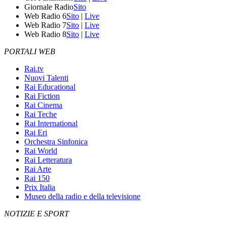
Giornale Radio
Sito
Web Radio 6
Sito
|
Live
Web Radio 7
Sito
|
Live
Web Radio 8
Sito
|
Live
PORTALI WEB
Rai.tv
Nuovi Talenti
Rai Educational
Rai Fiction
Rai Cinema
Rai Teche
Rai International
Rai Eri
Orchestra Sinfonica
Rai World
Rai Letteratura
Rai Arte
Rai 150
Prix Italia
Museo della radio e della televisione
NOTIZIE E SPORT