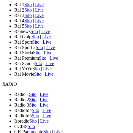
Rai 1
Sito
|
Live
Rai 2
Sito
|
Live
Rai 3
Sito
|
Live
Rai 4
Sito
|
Live
Rai 5
Sito
|
Live
Rainews
Sito
|
Live
Rai Gulp
Sito
|
Live
Rai Sport
Sito
|
Live
Rai Sport 2
Sito
|
Live
Rai Storia
Sito
|
Live
Rai Premium
Sito
|
Live
Rai Scuola
Sito
|
Live
Rai YoYo
Sito
|
Live
Rai Movie
Sito
|
Live
RADIO
Radio 1
Sito
|
Live
Radio 2
Sito
|
Live
Radio 3
Sito
|
Live
Radiofd4
Sito
|
Live
Radiofd5
Sito
|
Live
Isoradio
Sito
|
Live
CCISS
Sito
GR Parlamento
Sito
|
Live