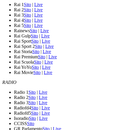
Rai 1
Sito
|
Live
Rai 2
Sito
|
Live
Rai 3
Sito
|
Live
Rai 4
Sito
|
Live
Rai 5
Sito
|
Live
Rainews
Sito
|
Live
Rai Gulp
Sito
|
Live
Rai Sport
Sito
|
Live
Rai Sport 2
Sito
|
Live
Rai Storia
Sito
|
Live
Rai Premium
Sito
|
Live
Rai Scuola
Sito
|
Live
Rai YoYo
Sito
|
Live
Rai Movie
Sito
|
Live
RADIO
Radio 1
Sito
|
Live
Radio 2
Sito
|
Live
Radio 3
Sito
|
Live
Radiofd4
Sito
|
Live
Radiofd5
Sito
|
Live
Isoradio
Sito
|
Live
CCISS
Sito
GR Parlamento
Sito
|
Live