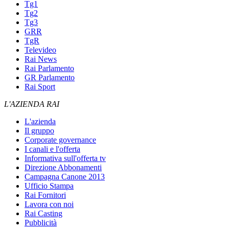
Tg1
Tg2
Tg3
GRR
TgR
Televideo
Rai News
Rai Parlamento
GR Parlamento
Rai Sport
L'AZIENDA RAI
L'azienda
Il gruppo
Corporate governance
I canali e l'offerta
Informativa sull'offerta tv
Direzione Abbonamenti
Campagna Canone 2013
Ufficio Stampa
Rai Fornitori
Lavora con noi
Rai Casting
Pubblicità