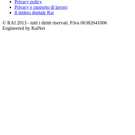
Privacy policy
Privacy e rapporto di lavoro
Il timbro digitale Rai
© RAI 2013 - tutti i diritti riservati. P.Iva 06382641006
Engineered by RaiNet