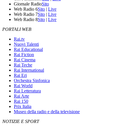
Giornale Radio
Sito
Web Radio 6
Sito
|
Live
Web Radio 7
Sito
|
Live
Web Radio 8
Sito
|
Live
PORTALI WEB
Rai.tv
Nuovi Talenti
Rai Educational
Rai Fiction
Rai Cinema
Rai Teche
Rai International
Rai Eri
Orchestra Sinfonica
Rai World
Rai Letteratura
Rai Arte
Rai 150
Prix Italia
Museo della radio e della televisione
NOTIZIE E SPORT