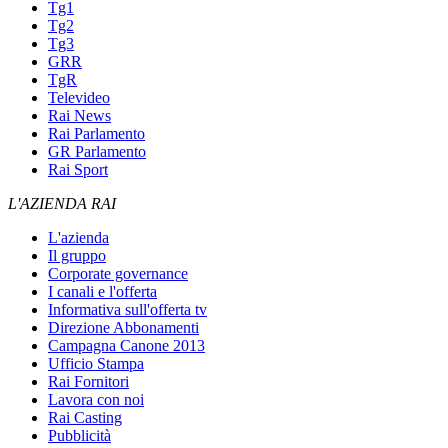
Tg1
Tg2
Tg3
GRR
TgR
Televideo
Rai News
Rai Parlamento
GR Parlamento
Rai Sport
L'AZIENDA RAI
L'azienda
Il gruppo
Corporate governance
I canali e l'offerta
Informativa sull'offerta tv
Direzione Abbonamenti
Campagna Canone 2013
Ufficio Stampa
Rai Fornitori
Lavora con noi
Rai Casting
Pubblicità