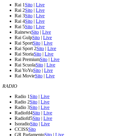
Rai 1
Sito
|
Live
Rai 2
Sito
|
Live
Rai 3
Sito
|
Live
Rai 4
Sito
|
Live
Rai 5
Sito
|
Live
Rainews
Sito
|
Live
Rai Gulp
Sito
|
Live
Rai Sport
Sito
|
Live
Rai Sport 2
Sito
|
Live
Rai Storia
Sito
|
Live
Rai Premium
Sito
|
Live
Rai Scuola
Sito
|
Live
Rai YoYo
Sito
|
Live
Rai Movie
Sito
|
Live
RADIO
Radio 1
Sito
|
Live
Radio 2
Sito
|
Live
Radio 3
Sito
|
Live
Radiofd4
Sito
|
Live
Radiofd5
Sito
|
Live
Isoradio
Sito
|
Live
CCISS
Sito
GR Parlamento
Sito
|
Live