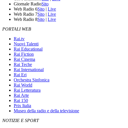
Giornale Radio
Sito
Web Radio 6
Sito
|
Live
Web Radio 7
Sito
|
Live
Web Radio 8
Sito
|
Live
PORTALI WEB
Rai.tv
Nuovi Talenti
Rai Educational
Rai Fiction
Rai Cinema
Rai Teche
Rai International
Rai Eri
Orchestra Sinfonica
Rai World
Rai Letteratura
Rai Arte
Rai 150
Prix Italia
Museo della radio e della televisione
NOTIZIE E SPORT