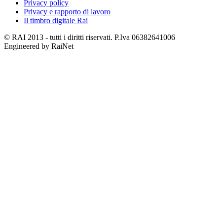
Privacy policy
Privacy e rapporto di lavoro
Il timbro digitale Rai
© RAI 2013 - tutti i diritti riservati. P.Iva 06382641006
Engineered by RaiNet