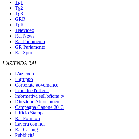
Tg1
Tg2
Tg3
GRR
TgR
Televideo
Rai News
Rai Parlamento
GR Parlamento
Rai Sport
L'AZIENDA RAI
L'azienda
Il gruppo
Corporate governance
I canali e l'offerta
Informativa sull'offerta tv
Direzione Abbonamenti
Campagna Canone 2013
Ufficio Stampa
Rai Fornitori
Lavora con noi
Rai Casting
Pubblicità