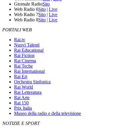
Giornale Radio
Sito
Web Radio 6
Sito
|
Live
Web Radio 7
Sito
|
Live
Web Radio 8
Sito
|
Live
PORTALI WEB
Rai.tv
Nuovi Talenti
Rai Educational
Rai Fiction
Rai Cinema
Rai Teche
Rai International
Rai Eri
Orchestra Sinfonica
Rai World
Rai Letteratura
Rai Arte
Rai 150
Prix Italia
Museo della radio e della televisione
NOTIZIE E SPORT