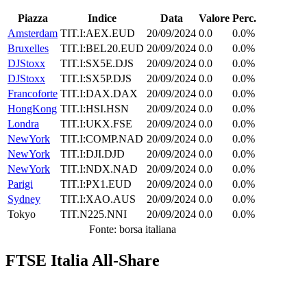
Piazza
Indice
Data
Valore
Perc.
Amsterdam
TIT.I:AEX.EUD
20/09/2024
0.0
0.0%
Bruxelles
TIT.I:BEL20.EUD
20/09/2024
0.0
0.0%
DJStoxx
TIT.I:SX5E.DJS
20/09/2024
0.0
0.0%
DJStoxx
TIT.I:SX5P.DJS
20/09/2024
0.0
0.0%
Francoforte
TIT.I:DAX.DAX
20/09/2024
0.0
0.0%
HongKong
TIT.I:HSI.HSN
20/09/2024
0.0
0.0%
Londra
TIT.I:UKX.FSE
20/09/2024
0.0
0.0%
NewYork
TIT.I:COMP.NAD
20/09/2024
0.0
0.0%
NewYork
TIT.I:DJI.DJD
20/09/2024
0.0
0.0%
NewYork
TIT.I:NDX.NAD
20/09/2024
0.0
0.0%
Parigi
TIT.I:PX1.EUD
20/09/2024
0.0
0.0%
Sydney
TIT.I:XAO.AUS
20/09/2024
0.0
0.0%
Tokyo
TIT.N225.NNI
20/09/2024
0.0
0.0%
Fonte: borsa italiana
FTSE Italia All-Share