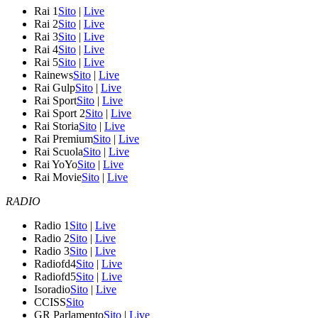
Rai 1
Sito
|
Live
Rai 2
Sito
|
Live
Rai 3
Sito
|
Live
Rai 4
Sito
|
Live
Rai 5
Sito
|
Live
Rainews
Sito
|
Live
Rai Gulp
Sito
|
Live
Rai Sport
Sito
|
Live
Rai Sport 2
Sito
|
Live
Rai Storia
Sito
|
Live
Rai Premium
Sito
|
Live
Rai Scuola
Sito
|
Live
Rai YoYo
Sito
|
Live
Rai Movie
Sito
|
Live
RADIO
Radio 1
Sito
|
Live
Radio 2
Sito
|
Live
Radio 3
Sito
|
Live
Radiofd4
Sito
|
Live
Radiofd5
Sito
|
Live
Isoradio
Sito
|
Live
CCISS
Sito
GR Parlamento
Sito
|
Live