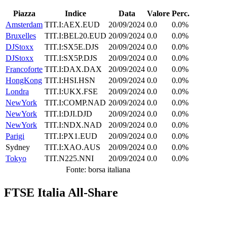
Piazza
Indice
Data
Valore
Perc.
Amsterdam
TIT.I:AEX.EUD
20/09/2024
0.0
0.0%
Bruxelles
TIT.I:BEL20.EUD
20/09/2024
0.0
0.0%
DJStoxx
TIT.I:SX5E.DJS
20/09/2024
0.0
0.0%
DJStoxx
TIT.I:SX5P.DJS
20/09/2024
0.0
0.0%
Francoforte
TIT.I:DAX.DAX
20/09/2024
0.0
0.0%
HongKong
TIT.I:HSI.HSN
20/09/2024
0.0
0.0%
Londra
TIT.I:UKX.FSE
20/09/2024
0.0
0.0%
NewYork
TIT.I:COMP.NAD
20/09/2024
0.0
0.0%
NewYork
TIT.I:DJI.DJD
20/09/2024
0.0
0.0%
NewYork
TIT.I:NDX.NAD
20/09/2024
0.0
0.0%
Parigi
TIT.I:PX1.EUD
20/09/2024
0.0
0.0%
Sydney
TIT.I:XAO.AUS
20/09/2024
0.0
0.0%
Tokyo
TIT.N225.NNI
20/09/2024
0.0
0.0%
Fonte: borsa italiana
FTSE Italia All-Share