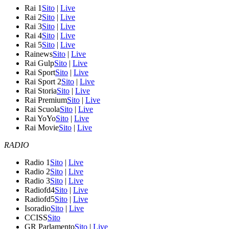
Rai 1
Sito
|
Live
Rai 2
Sito
|
Live
Rai 3
Sito
|
Live
Rai 4
Sito
|
Live
Rai 5
Sito
|
Live
Rainews
Sito
|
Live
Rai Gulp
Sito
|
Live
Rai Sport
Sito
|
Live
Rai Sport 2
Sito
|
Live
Rai Storia
Sito
|
Live
Rai Premium
Sito
|
Live
Rai Scuola
Sito
|
Live
Rai YoYo
Sito
|
Live
Rai Movie
Sito
|
Live
RADIO
Radio 1
Sito
|
Live
Radio 2
Sito
|
Live
Radio 3
Sito
|
Live
Radiofd4
Sito
|
Live
Radiofd5
Sito
|
Live
Isoradio
Sito
|
Live
CCISS
Sito
GR Parlamento
Sito
|
Live