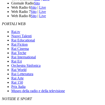
Giornale Radio
Sito
Web Radio 6
Sito
|
Live
Web Radio 7
Sito
|
Live
Web Radio 8
Sito
|
Live
PORTALI WEB
Rai.tv
Nuovi Talenti
Rai Educational
Rai Fiction
Rai Cinema
Rai Teche
Rai International
Rai Eri
Orchestra Sinfonica
Rai World
Rai Letteratura
Rai Arte
Rai 150
Prix Italia
Museo della radio e della televisione
NOTIZIE E SPORT