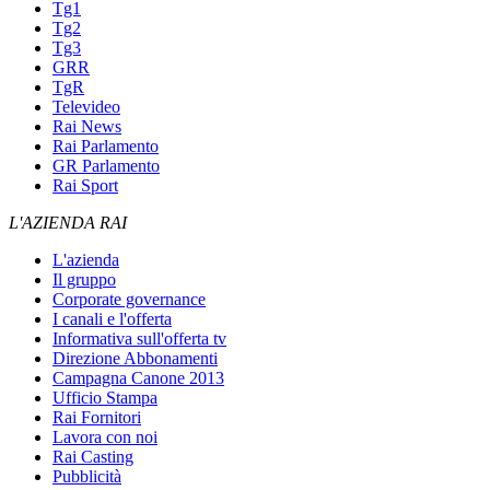
Tg1
Tg2
Tg3
GRR
TgR
Televideo
Rai News
Rai Parlamento
GR Parlamento
Rai Sport
L'AZIENDA RAI
L'azienda
Il gruppo
Corporate governance
I canali e l'offerta
Informativa sull'offerta tv
Direzione Abbonamenti
Campagna Canone 2013
Ufficio Stampa
Rai Fornitori
Lavora con noi
Rai Casting
Pubblicità