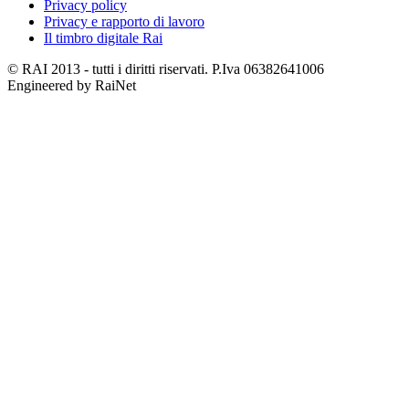
Privacy policy
Privacy e rapporto di lavoro
Il timbro digitale Rai
© RAI 2013 - tutti i diritti riservati. P.Iva 06382641006
Engineered by RaiNet