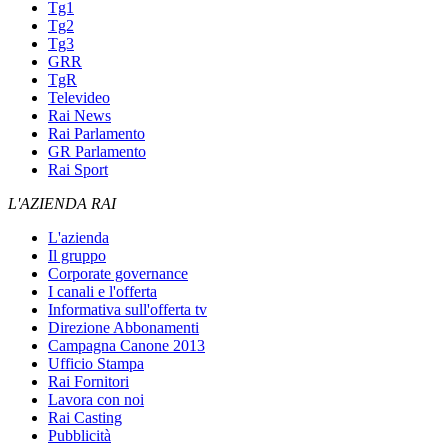
Tg1
Tg2
Tg3
GRR
TgR
Televideo
Rai News
Rai Parlamento
GR Parlamento
Rai Sport
L'AZIENDA RAI
L'azienda
Il gruppo
Corporate governance
I canali e l'offerta
Informativa sull'offerta tv
Direzione Abbonamenti
Campagna Canone 2013
Ufficio Stampa
Rai Fornitori
Lavora con noi
Rai Casting
Pubblicità