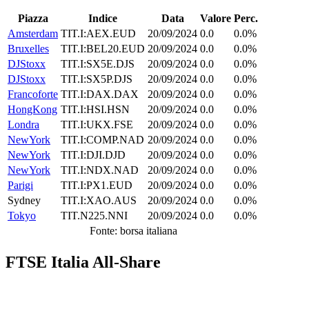
Piazza
Indice
Data
Valore
Perc.
Amsterdam
TIT.I:AEX.EUD
20/09/2024
0.0
0.0%
Bruxelles
TIT.I:BEL20.EUD
20/09/2024
0.0
0.0%
DJStoxx
TIT.I:SX5E.DJS
20/09/2024
0.0
0.0%
DJStoxx
TIT.I:SX5P.DJS
20/09/2024
0.0
0.0%
Francoforte
TIT.I:DAX.DAX
20/09/2024
0.0
0.0%
HongKong
TIT.I:HSI.HSN
20/09/2024
0.0
0.0%
Londra
TIT.I:UKX.FSE
20/09/2024
0.0
0.0%
NewYork
TIT.I:COMP.NAD
20/09/2024
0.0
0.0%
NewYork
TIT.I:DJI.DJD
20/09/2024
0.0
0.0%
NewYork
TIT.I:NDX.NAD
20/09/2024
0.0
0.0%
Parigi
TIT.I:PX1.EUD
20/09/2024
0.0
0.0%
Sydney
TIT.I:XAO.AUS
20/09/2024
0.0
0.0%
Tokyo
TIT.N225.NNI
20/09/2024
0.0
0.0%
Fonte: borsa italiana
FTSE Italia All-Share