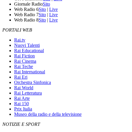
Giornale Radio
Sito
Web Radio 6
Sito
|
Live
Web Radio 7
Sito
|
Live
Web Radio 8
Sito
|
Live
PORTALI WEB
Rai.tv
Nuovi Talenti
Rai Educational
Rai Fiction
Rai Cinema
Rai Teche
Rai International
Rai Eri
Orchestra Sinfonica
Rai World
Rai Letteratura
Rai Arte
Rai 150
Prix Italia
Museo della radio e della televisione
NOTIZIE E SPORT