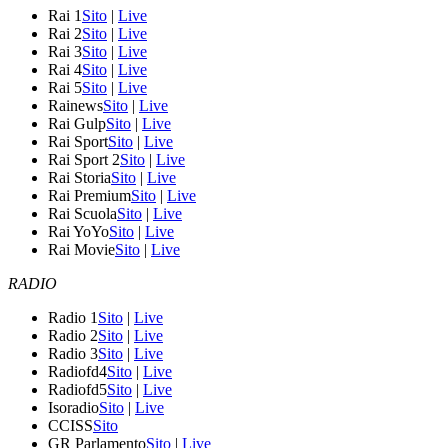
Rai 1
Sito
|
Live
Rai 2
Sito
|
Live
Rai 3
Sito
|
Live
Rai 4
Sito
|
Live
Rai 5
Sito
|
Live
Rainews
Sito
|
Live
Rai Gulp
Sito
|
Live
Rai Sport
Sito
|
Live
Rai Sport 2
Sito
|
Live
Rai Storia
Sito
|
Live
Rai Premium
Sito
|
Live
Rai Scuola
Sito
|
Live
Rai YoYo
Sito
|
Live
Rai Movie
Sito
|
Live
RADIO
Radio 1
Sito
|
Live
Radio 2
Sito
|
Live
Radio 3
Sito
|
Live
Radiofd4
Sito
|
Live
Radiofd5
Sito
|
Live
Isoradio
Sito
|
Live
CCISS
Sito
GR Parlamento
Sito
|
Live