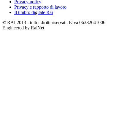
Privacy policy
Privacy e rapporto di lavoro
Il timbro digitale Rai
© RAI 2013 - tutti i diritti riservati. P.Iva 06382641006
Engineered by RaiNet