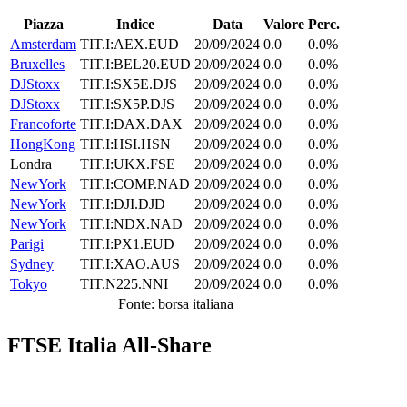
Piazza
Indice
Data
Valore
Perc.
Amsterdam
TIT.I:AEX.EUD
20/09/2024
0.0
0.0%
Bruxelles
TIT.I:BEL20.EUD
20/09/2024
0.0
0.0%
DJStoxx
TIT.I:SX5E.DJS
20/09/2024
0.0
0.0%
DJStoxx
TIT.I:SX5P.DJS
20/09/2024
0.0
0.0%
Francoforte
TIT.I:DAX.DAX
20/09/2024
0.0
0.0%
HongKong
TIT.I:HSI.HSN
20/09/2024
0.0
0.0%
Londra
TIT.I:UKX.FSE
20/09/2024
0.0
0.0%
NewYork
TIT.I:COMP.NAD
20/09/2024
0.0
0.0%
NewYork
TIT.I:DJI.DJD
20/09/2024
0.0
0.0%
NewYork
TIT.I:NDX.NAD
20/09/2024
0.0
0.0%
Parigi
TIT.I:PX1.EUD
20/09/2024
0.0
0.0%
Sydney
TIT.I:XAO.AUS
20/09/2024
0.0
0.0%
Tokyo
TIT.N225.NNI
20/09/2024
0.0
0.0%
Fonte: borsa italiana
FTSE Italia All-Share