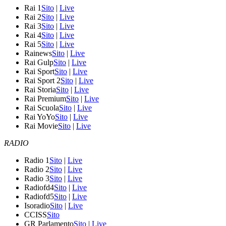
Rai 1
Sito
|
Live
Rai 2
Sito
|
Live
Rai 3
Sito
|
Live
Rai 4
Sito
|
Live
Rai 5
Sito
|
Live
Rainews
Sito
|
Live
Rai Gulp
Sito
|
Live
Rai Sport
Sito
|
Live
Rai Sport 2
Sito
|
Live
Rai Storia
Sito
|
Live
Rai Premium
Sito
|
Live
Rai Scuola
Sito
|
Live
Rai YoYo
Sito
|
Live
Rai Movie
Sito
|
Live
RADIO
Radio 1
Sito
|
Live
Radio 2
Sito
|
Live
Radio 3
Sito
|
Live
Radiofd4
Sito
|
Live
Radiofd5
Sito
|
Live
Isoradio
Sito
|
Live
CCISS
Sito
GR Parlamento
Sito
|
Live