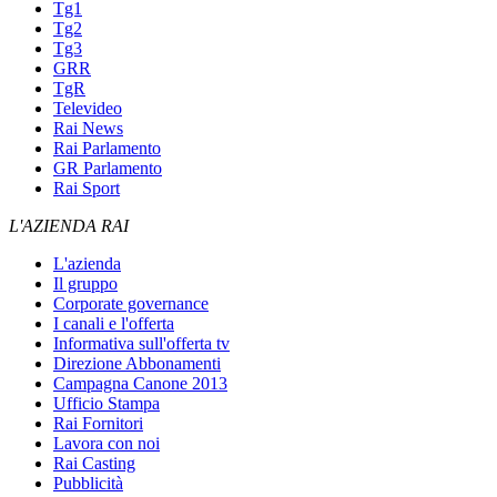
Tg1
Tg2
Tg3
GRR
TgR
Televideo
Rai News
Rai Parlamento
GR Parlamento
Rai Sport
L'AZIENDA RAI
L'azienda
Il gruppo
Corporate governance
I canali e l'offerta
Informativa sull'offerta tv
Direzione Abbonamenti
Campagna Canone 2013
Ufficio Stampa
Rai Fornitori
Lavora con noi
Rai Casting
Pubblicità