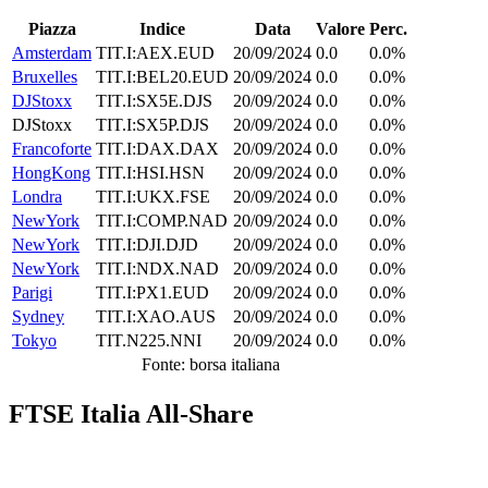
Piazza
Indice
Data
Valore
Perc.
Amsterdam
TIT.I:AEX.EUD
20/09/2024
0.0
0.0%
Bruxelles
TIT.I:BEL20.EUD
20/09/2024
0.0
0.0%
DJStoxx
TIT.I:SX5E.DJS
20/09/2024
0.0
0.0%
DJStoxx
TIT.I:SX5P.DJS
20/09/2024
0.0
0.0%
Francoforte
TIT.I:DAX.DAX
20/09/2024
0.0
0.0%
HongKong
TIT.I:HSI.HSN
20/09/2024
0.0
0.0%
Londra
TIT.I:UKX.FSE
20/09/2024
0.0
0.0%
NewYork
TIT.I:COMP.NAD
20/09/2024
0.0
0.0%
NewYork
TIT.I:DJI.DJD
20/09/2024
0.0
0.0%
NewYork
TIT.I:NDX.NAD
20/09/2024
0.0
0.0%
Parigi
TIT.I:PX1.EUD
20/09/2024
0.0
0.0%
Sydney
TIT.I:XAO.AUS
20/09/2024
0.0
0.0%
Tokyo
TIT.N225.NNI
20/09/2024
0.0
0.0%
Fonte: borsa italiana
FTSE Italia All-Share