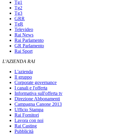
Tg1
Tg2
Tg3
GRR
TgR
Televideo
Rai News
Rai Parlamento
GR Parlamento
Rai Sport
L'AZIENDA RAI
L'azienda
Il gruppo
Corporate governance
I canali e l'offerta
Informativa sull'offerta tv
Direzione Abbonamenti
Campagna Canone 2013
Ufficio Stampa
Rai Fornitori
Lavora con noi
Rai Casting
Pubblicità