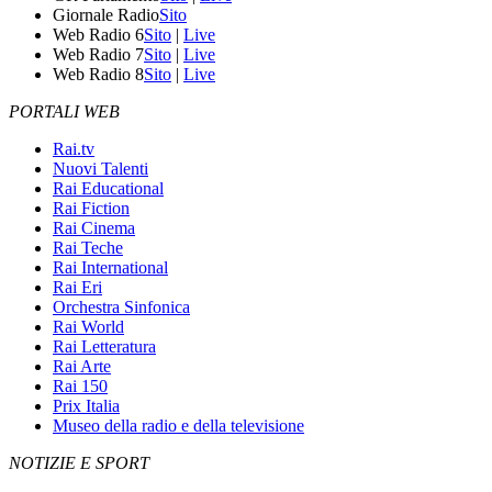
Giornale Radio
Sito
Web Radio 6
Sito
|
Live
Web Radio 7
Sito
|
Live
Web Radio 8
Sito
|
Live
PORTALI WEB
Rai.tv
Nuovi Talenti
Rai Educational
Rai Fiction
Rai Cinema
Rai Teche
Rai International
Rai Eri
Orchestra Sinfonica
Rai World
Rai Letteratura
Rai Arte
Rai 150
Prix Italia
Museo della radio e della televisione
NOTIZIE E SPORT