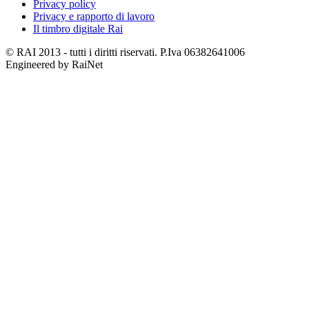
Privacy policy
Privacy e rapporto di lavoro
Il timbro digitale Rai
© RAI 2013 - tutti i diritti riservati. P.Iva 06382641006
Engineered by RaiNet