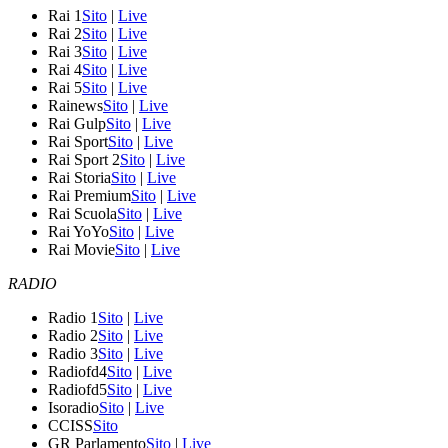
Rai 1
Sito
|
Live
Rai 2
Sito
|
Live
Rai 3
Sito
|
Live
Rai 4
Sito
|
Live
Rai 5
Sito
|
Live
Rainews
Sito
|
Live
Rai Gulp
Sito
|
Live
Rai Sport
Sito
|
Live
Rai Sport 2
Sito
|
Live
Rai Storia
Sito
|
Live
Rai Premium
Sito
|
Live
Rai Scuola
Sito
|
Live
Rai YoYo
Sito
|
Live
Rai Movie
Sito
|
Live
RADIO
Radio 1
Sito
|
Live
Radio 2
Sito
|
Live
Radio 3
Sito
|
Live
Radiofd4
Sito
|
Live
Radiofd5
Sito
|
Live
Isoradio
Sito
|
Live
CCISS
Sito
GR Parlamento
Sito
|
Live