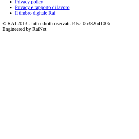
Privacy policy
Privacy e rapporto di lavoro
Il timbro digitale Rai
© RAI 2013 - tutti i diritti riservati. P.Iva 06382641006
Engineered by RaiNet