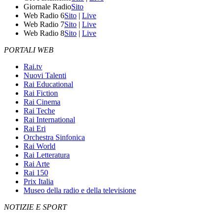
Giornale Radio
Sito
Web Radio 6
Sito
|
Live
Web Radio 7
Sito
|
Live
Web Radio 8
Sito
|
Live
PORTALI WEB
Rai.tv
Nuovi Talenti
Rai Educational
Rai Fiction
Rai Cinema
Rai Teche
Rai International
Rai Eri
Orchestra Sinfonica
Rai World
Rai Letteratura
Rai Arte
Rai 150
Prix Italia
Museo della radio e della televisione
NOTIZIE E SPORT