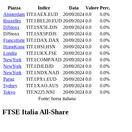
Piazza
Indice
Data
Valore
Perc.
Amsterdam
TIT.I:AEX.EUD
20/09/2024
0.0
0.0%
Bruxelles
TIT.I:BEL20.EUD
20/09/2024
0.0
0.0%
DJStoxx
TIT.I:SX5E.DJS
20/09/2024
0.0
0.0%
DJStoxx
TIT.I:SX5P.DJS
20/09/2024
0.0
0.0%
Francoforte
TIT.I:DAX.DAX
20/09/2024
0.0
0.0%
HongKong
TIT.I:HSI.HSN
20/09/2024
0.0
0.0%
Londra
TIT.I:UKX.FSE
20/09/2024
0.0
0.0%
NewYork
TIT.I:COMP.NAD
20/09/2024
0.0
0.0%
NewYork
TIT.I:DJI.DJD
20/09/2024
0.0
0.0%
NewYork
TIT.I:NDX.NAD
20/09/2024
0.0
0.0%
Parigi
TIT.I:PX1.EUD
20/09/2024
0.0
0.0%
Sydney
TIT.I:XAO.AUS
20/09/2024
0.0
0.0%
Tokyo
TIT.N225.NNI
20/09/2024
0.0
0.0%
Fonte: borsa italiana
FTSE Italia All-Share