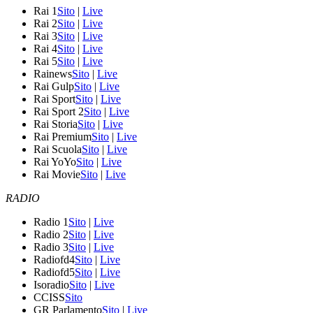
Rai 1
Sito
|
Live
Rai 2
Sito
|
Live
Rai 3
Sito
|
Live
Rai 4
Sito
|
Live
Rai 5
Sito
|
Live
Rainews
Sito
|
Live
Rai Gulp
Sito
|
Live
Rai Sport
Sito
|
Live
Rai Sport 2
Sito
|
Live
Rai Storia
Sito
|
Live
Rai Premium
Sito
|
Live
Rai Scuola
Sito
|
Live
Rai YoYo
Sito
|
Live
Rai Movie
Sito
|
Live
RADIO
Radio 1
Sito
|
Live
Radio 2
Sito
|
Live
Radio 3
Sito
|
Live
Radiofd4
Sito
|
Live
Radiofd5
Sito
|
Live
Isoradio
Sito
|
Live
CCISS
Sito
GR Parlamento
Sito
|
Live