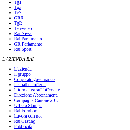
Tg1
Tg2
Tg3
GRR
TgR
Televideo
Rai News
Rai Parlamento
GR Parlamento
Rai Sport
L'AZIENDA RAI
L'azienda
Il gruppo
Corporate governance
I canali e l'offerta
Informativa sull'offerta tv
Direzione Abbonamenti
Campagna Canone 2013
Ufficio Stampa
Rai Fornitori
Lavora con noi
Rai Casting
Pubblicità