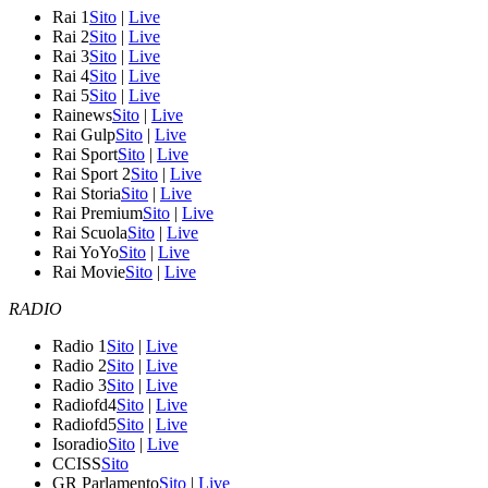
Rai 1
Sito
|
Live
Rai 2
Sito
|
Live
Rai 3
Sito
|
Live
Rai 4
Sito
|
Live
Rai 5
Sito
|
Live
Rainews
Sito
|
Live
Rai Gulp
Sito
|
Live
Rai Sport
Sito
|
Live
Rai Sport 2
Sito
|
Live
Rai Storia
Sito
|
Live
Rai Premium
Sito
|
Live
Rai Scuola
Sito
|
Live
Rai YoYo
Sito
|
Live
Rai Movie
Sito
|
Live
RADIO
Radio 1
Sito
|
Live
Radio 2
Sito
|
Live
Radio 3
Sito
|
Live
Radiofd4
Sito
|
Live
Radiofd5
Sito
|
Live
Isoradio
Sito
|
Live
CCISS
Sito
GR Parlamento
Sito
|
Live