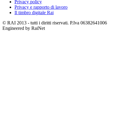
Privacy policy
Privacy e rapporto di lavoro
Il timbro digitale Rai
© RAI 2013 - tutti i diritti riservati. P.Iva 06382641006
Engineered by RaiNet