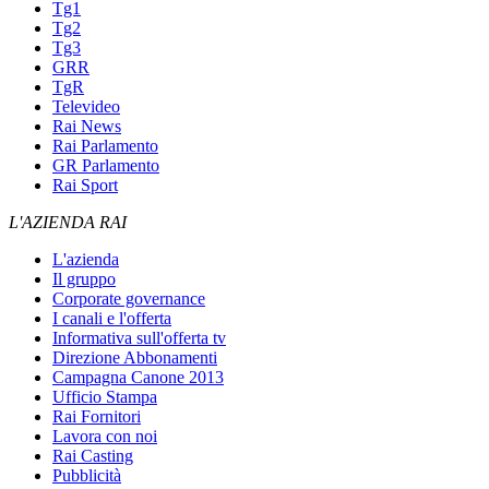
Tg1
Tg2
Tg3
GRR
TgR
Televideo
Rai News
Rai Parlamento
GR Parlamento
Rai Sport
L'AZIENDA RAI
L'azienda
Il gruppo
Corporate governance
I canali e l'offerta
Informativa sull'offerta tv
Direzione Abbonamenti
Campagna Canone 2013
Ufficio Stampa
Rai Fornitori
Lavora con noi
Rai Casting
Pubblicità