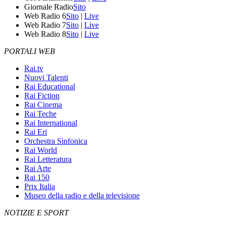
Giornale Radio
Sito
Web Radio 6
Sito
|
Live
Web Radio 7
Sito
|
Live
Web Radio 8
Sito
|
Live
PORTALI WEB
Rai.tv
Nuovi Talenti
Rai Educational
Rai Fiction
Rai Cinema
Rai Teche
Rai International
Rai Eri
Orchestra Sinfonica
Rai World
Rai Letteratura
Rai Arte
Rai 150
Prix Italia
Museo della radio e della televisione
NOTIZIE E SPORT