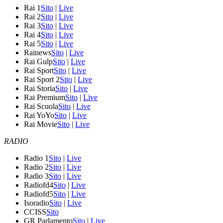
Rai 1
Sito
|
Live
Rai 2
Sito
|
Live
Rai 3
Sito
|
Live
Rai 4
Sito
|
Live
Rai 5
Sito
|
Live
Rainews
Sito
|
Live
Rai Gulp
Sito
|
Live
Rai Sport
Sito
|
Live
Rai Sport 2
Sito
|
Live
Rai Storia
Sito
|
Live
Rai Premium
Sito
|
Live
Rai Scuola
Sito
|
Live
Rai YoYo
Sito
|
Live
Rai Movie
Sito
|
Live
RADIO
Radio 1
Sito
|
Live
Radio 2
Sito
|
Live
Radio 3
Sito
|
Live
Radiofd4
Sito
|
Live
Radiofd5
Sito
|
Live
Isoradio
Sito
|
Live
CCISS
Sito
GR Parlamento
Sito
|
Live