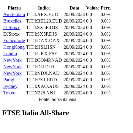
Piazza
Indice
Data
Valore
Perc.
Amsterdam
TIT.I:AEX.EUD
20/09/2024
0.0
0.0%
Bruxelles
TIT.I:BEL20.EUD
20/09/2024
0.0
0.0%
DJStoxx
TIT.I:SX5E.DJS
20/09/2024
0.0
0.0%
DJStoxx
TIT.I:SX5P.DJS
20/09/2024
0.0
0.0%
Francoforte
TIT.I:DAX.DAX
20/09/2024
0.0
0.0%
HongKong
TIT.I:HSI.HSN
20/09/2024
0.0
0.0%
Londra
TIT.I:UKX.FSE
20/09/2024
0.0
0.0%
NewYork
TIT.I:COMP.NAD
20/09/2024
0.0
0.0%
NewYork
TIT.I:DJI.DJD
20/09/2024
0.0
0.0%
NewYork
TIT.I:NDX.NAD
20/09/2024
0.0
0.0%
Parigi
TIT.I:PX1.EUD
20/09/2024
0.0
0.0%
Sydney
TIT.I:XAO.AUS
20/09/2024
0.0
0.0%
Tokyo
TIT.N225.NNI
20/09/2024
0.0
0.0%
Fonte: borsa italiana
FTSE Italia All-Share