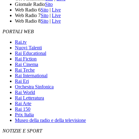
Giornale Radio
Sito
Web Radio 6
Sito
|
Live
Web Radio 7
Sito
|
Live
Web Radio 8
Sito
|
Live
PORTALI WEB
Rai.tv
Nuovi Talenti
Rai Educational
Rai Fiction
Rai Cinema
Rai Teche
Rai International
Rai Eri
Orchestra Sinfonica
Rai World
Rai Letteratura
Rai Arte
Rai 150
Prix Italia
Museo della radio e della televisione
NOTIZIE E SPORT