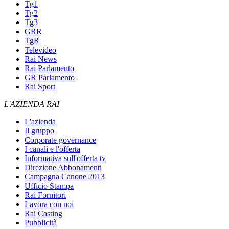
Tg1
Tg2
Tg3
GRR
TgR
Televideo
Rai News
Rai Parlamento
GR Parlamento
Rai Sport
L'AZIENDA RAI
L'azienda
Il gruppo
Corporate governance
I canali e l'offerta
Informativa sull'offerta tv
Direzione Abbonamenti
Campagna Canone 2013
Ufficio Stampa
Rai Fornitori
Lavora con noi
Rai Casting
Pubblicità