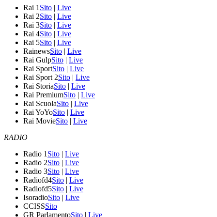
Rai 1
Sito
|
Live
Rai 2
Sito
|
Live
Rai 3
Sito
|
Live
Rai 4
Sito
|
Live
Rai 5
Sito
|
Live
Rainews
Sito
|
Live
Rai Gulp
Sito
|
Live
Rai Sport
Sito
|
Live
Rai Sport 2
Sito
|
Live
Rai Storia
Sito
|
Live
Rai Premium
Sito
|
Live
Rai Scuola
Sito
|
Live
Rai YoYo
Sito
|
Live
Rai Movie
Sito
|
Live
RADIO
Radio 1
Sito
|
Live
Radio 2
Sito
|
Live
Radio 3
Sito
|
Live
Radiofd4
Sito
|
Live
Radiofd5
Sito
|
Live
Isoradio
Sito
|
Live
CCISS
Sito
GR Parlamento
Sito
|
Live