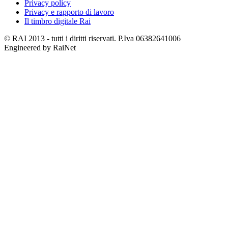
Privacy policy
Privacy e rapporto di lavoro
Il timbro digitale Rai
© RAI 2013 - tutti i diritti riservati. P.Iva 06382641006
Engineered by RaiNet