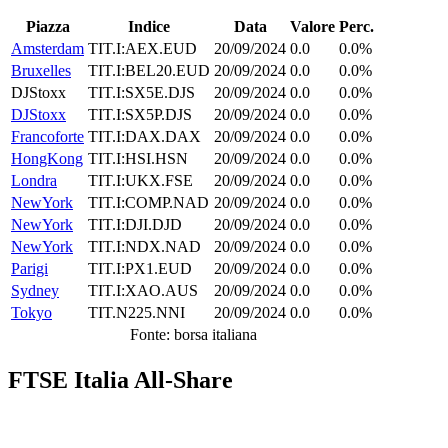
Piazza
Indice
Data
Valore
Perc.
Amsterdam
TIT.I:AEX.EUD
20/09/2024
0.0
0.0%
Bruxelles
TIT.I:BEL20.EUD
20/09/2024
0.0
0.0%
DJStoxx
TIT.I:SX5E.DJS
20/09/2024
0.0
0.0%
DJStoxx
TIT.I:SX5P.DJS
20/09/2024
0.0
0.0%
Francoforte
TIT.I:DAX.DAX
20/09/2024
0.0
0.0%
HongKong
TIT.I:HSI.HSN
20/09/2024
0.0
0.0%
Londra
TIT.I:UKX.FSE
20/09/2024
0.0
0.0%
NewYork
TIT.I:COMP.NAD
20/09/2024
0.0
0.0%
NewYork
TIT.I:DJI.DJD
20/09/2024
0.0
0.0%
NewYork
TIT.I:NDX.NAD
20/09/2024
0.0
0.0%
Parigi
TIT.I:PX1.EUD
20/09/2024
0.0
0.0%
Sydney
TIT.I:XAO.AUS
20/09/2024
0.0
0.0%
Tokyo
TIT.N225.NNI
20/09/2024
0.0
0.0%
Fonte: borsa italiana
FTSE Italia All-Share