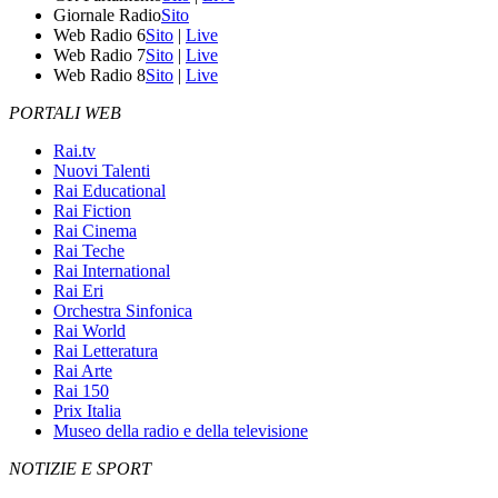
Giornale Radio
Sito
Web Radio 6
Sito
|
Live
Web Radio 7
Sito
|
Live
Web Radio 8
Sito
|
Live
PORTALI WEB
Rai.tv
Nuovi Talenti
Rai Educational
Rai Fiction
Rai Cinema
Rai Teche
Rai International
Rai Eri
Orchestra Sinfonica
Rai World
Rai Letteratura
Rai Arte
Rai 150
Prix Italia
Museo della radio e della televisione
NOTIZIE E SPORT