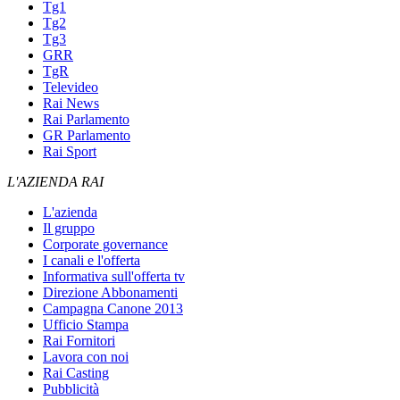
Tg1
Tg2
Tg3
GRR
TgR
Televideo
Rai News
Rai Parlamento
GR Parlamento
Rai Sport
L'AZIENDA RAI
L'azienda
Il gruppo
Corporate governance
I canali e l'offerta
Informativa sull'offerta tv
Direzione Abbonamenti
Campagna Canone 2013
Ufficio Stampa
Rai Fornitori
Lavora con noi
Rai Casting
Pubblicità