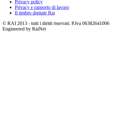
Privacy policy
Privacy e rapporto di lavoro
Il timbro digitale Rai
© RAI 2013 - tutti i diritti riservati. P.Iva 06382641006
Engineered by RaiNet