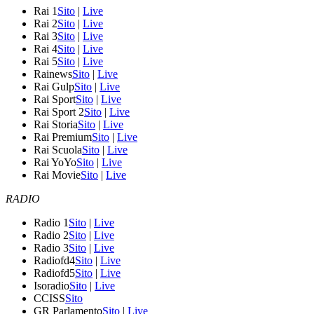
Rai 1
Sito
|
Live
Rai 2
Sito
|
Live
Rai 3
Sito
|
Live
Rai 4
Sito
|
Live
Rai 5
Sito
|
Live
Rainews
Sito
|
Live
Rai Gulp
Sito
|
Live
Rai Sport
Sito
|
Live
Rai Sport 2
Sito
|
Live
Rai Storia
Sito
|
Live
Rai Premium
Sito
|
Live
Rai Scuola
Sito
|
Live
Rai YoYo
Sito
|
Live
Rai Movie
Sito
|
Live
RADIO
Radio 1
Sito
|
Live
Radio 2
Sito
|
Live
Radio 3
Sito
|
Live
Radiofd4
Sito
|
Live
Radiofd5
Sito
|
Live
Isoradio
Sito
|
Live
CCISS
Sito
GR Parlamento
Sito
|
Live