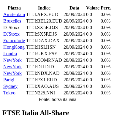
Piazza
Indice
Data
Valore
Perc.
Amsterdam
TIT.I:AEX.EUD
20/09/2024
0.0
0.0%
Bruxelles
TIT.I:BEL20.EUD
20/09/2024
0.0
0.0%
DJStoxx
TIT.I:SX5E.DJS
20/09/2024
0.0
0.0%
DJStoxx
TIT.I:SX5P.DJS
20/09/2024
0.0
0.0%
Francoforte
TIT.I:DAX.DAX
20/09/2024
0.0
0.0%
HongKong
TIT.I:HSI.HSN
20/09/2024
0.0
0.0%
Londra
TIT.I:UKX.FSE
20/09/2024
0.0
0.0%
NewYork
TIT.I:COMP.NAD
20/09/2024
0.0
0.0%
NewYork
TIT.I:DJI.DJD
20/09/2024
0.0
0.0%
NewYork
TIT.I:NDX.NAD
20/09/2024
0.0
0.0%
Parigi
TIT.I:PX1.EUD
20/09/2024
0.0
0.0%
Sydney
TIT.I:XAO.AUS
20/09/2024
0.0
0.0%
Tokyo
TIT.N225.NNI
20/09/2024
0.0
0.0%
Fonte: borsa italiana
FTSE Italia All-Share