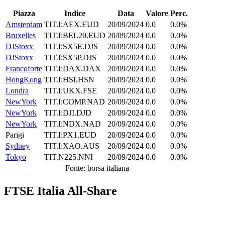
Piazza
Indice
Data
Valore
Perc.
Amsterdam
TIT.I:AEX.EUD
20/09/2024
0.0
0.0%
Bruxelles
TIT.I:BEL20.EUD
20/09/2024
0.0
0.0%
DJStoxx
TIT.I:SX5E.DJS
20/09/2024
0.0
0.0%
DJStoxx
TIT.I:SX5P.DJS
20/09/2024
0.0
0.0%
Francoforte
TIT.I:DAX.DAX
20/09/2024
0.0
0.0%
HongKong
TIT.I:HSI.HSN
20/09/2024
0.0
0.0%
Londra
TIT.I:UKX.FSE
20/09/2024
0.0
0.0%
NewYork
TIT.I:COMP.NAD
20/09/2024
0.0
0.0%
NewYork
TIT.I:DJI.DJD
20/09/2024
0.0
0.0%
NewYork
TIT.I:NDX.NAD
20/09/2024
0.0
0.0%
Parigi
TIT.I:PX1.EUD
20/09/2024
0.0
0.0%
Sydney
TIT.I:XAO.AUS
20/09/2024
0.0
0.0%
Tokyo
TIT.N225.NNI
20/09/2024
0.0
0.0%
Fonte: borsa italiana
FTSE Italia All-Share