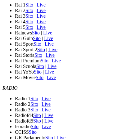
Rai 1
Sito
|
Live
Rai 2
Sito
|
Live
Rai 3
Sito
|
Live
Rai 4
Sito
|
Live
Rai 5
Sito
|
Live
Rainews
Sito
|
Live
Rai Gulp
Sito
|
Live
Rai Sport
Sito
|
Live
Rai Sport 2
Sito
|
Live
Rai Storia
Sito
|
Live
Rai Premium
Sito
|
Live
Rai Scuola
Sito
|
Live
Rai YoYo
Sito
|
Live
Rai Movie
Sito
|
Live
RADIO
Radio 1
Sito
|
Live
Radio 2
Sito
|
Live
Radio 3
Sito
|
Live
Radiofd4
Sito
|
Live
Radiofd5
Sito
|
Live
Isoradio
Sito
|
Live
CCISS
Sito
GR Parlamento
Sito
|
Live