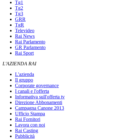
Tg1
Tg2
Tg3
GRR
TgR
Televideo
Rai News
Rai Parlamento
GR Parlamento
Rai Sport
L'AZIENDA RAI
L'azienda
Il gruppo
Corporate governance
I canali e l'offerta
Informativa sull'offerta tv
Direzione Abbonamenti
Campagna Canone 2013
Ufficio Stampa
Rai Fornitori
Lavora con noi
Rai Casting
Pubblicità