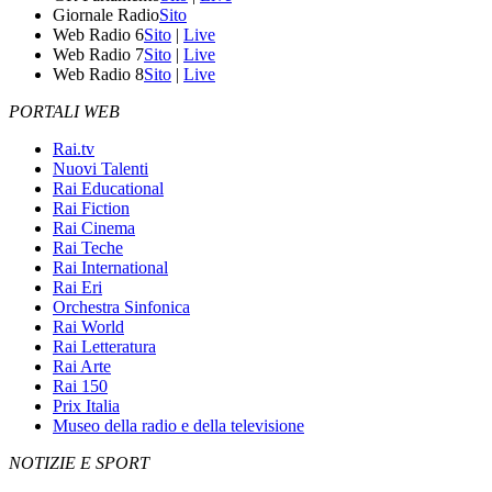
Giornale Radio
Sito
Web Radio 6
Sito
|
Live
Web Radio 7
Sito
|
Live
Web Radio 8
Sito
|
Live
PORTALI WEB
Rai.tv
Nuovi Talenti
Rai Educational
Rai Fiction
Rai Cinema
Rai Teche
Rai International
Rai Eri
Orchestra Sinfonica
Rai World
Rai Letteratura
Rai Arte
Rai 150
Prix Italia
Museo della radio e della televisione
NOTIZIE E SPORT