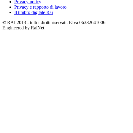
Privacy policy
Privacy e rapporto di lavoro
Il timbro digitale Rai
© RAI 2013 - tutti i diritti riservati. P.Iva 06382641006
Engineered by RaiNet