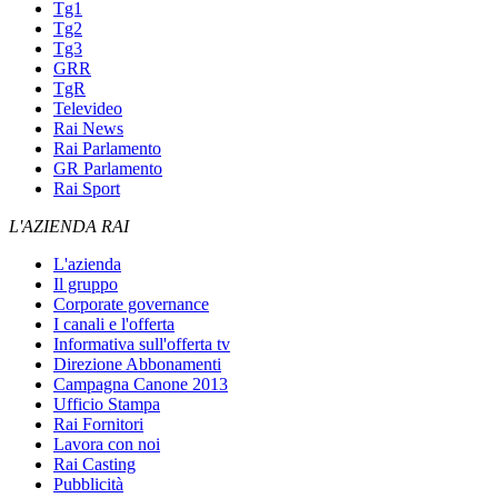
Tg1
Tg2
Tg3
GRR
TgR
Televideo
Rai News
Rai Parlamento
GR Parlamento
Rai Sport
L'AZIENDA RAI
L'azienda
Il gruppo
Corporate governance
I canali e l'offerta
Informativa sull'offerta tv
Direzione Abbonamenti
Campagna Canone 2013
Ufficio Stampa
Rai Fornitori
Lavora con noi
Rai Casting
Pubblicità