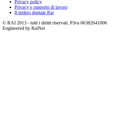
Privacy policy
Privacy e rapporto di lavoro
Il timbro digitale Rai
© RAI 2013 - tutti i diritti riservati. P.Iva 06382641006
Engineered by RaiNet