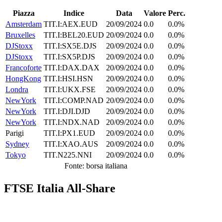
Piazza
Indice
Data
Valore
Perc.
Amsterdam
TIT.I:AEX.EUD
20/09/2024
0.0
0.0%
Bruxelles
TIT.I:BEL20.EUD
20/09/2024
0.0
0.0%
DJStoxx
TIT.I:SX5E.DJS
20/09/2024
0.0
0.0%
DJStoxx
TIT.I:SX5P.DJS
20/09/2024
0.0
0.0%
Francoforte
TIT.I:DAX.DAX
20/09/2024
0.0
0.0%
HongKong
TIT.I:HSI.HSN
20/09/2024
0.0
0.0%
Londra
TIT.I:UKX.FSE
20/09/2024
0.0
0.0%
NewYork
TIT.I:COMP.NAD
20/09/2024
0.0
0.0%
NewYork
TIT.I:DJI.DJD
20/09/2024
0.0
0.0%
NewYork
TIT.I:NDX.NAD
20/09/2024
0.0
0.0%
Parigi
TIT.I:PX1.EUD
20/09/2024
0.0
0.0%
Sydney
TIT.I:XAO.AUS
20/09/2024
0.0
0.0%
Tokyo
TIT.N225.NNI
20/09/2024
0.0
0.0%
Fonte: borsa italiana
FTSE Italia All-Share