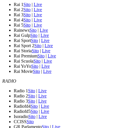
Rai 1
Sito
|
Live
Rai 2
Sito
|
Live
Rai 3
Sito
|
Live
Rai 4
Sito
|
Live
Rai 5
Sito
|
Live
Rainews
Sito
|
Live
Rai Gulp
Sito
|
Live
Rai Sport
Sito
|
Live
Rai Sport 2
Sito
|
Live
Rai Storia
Sito
|
Live
Rai Premium
Sito
|
Live
Rai Scuola
Sito
|
Live
Rai YoYo
Sito
|
Live
Rai Movie
Sito
|
Live
RADIO
Radio 1
Sito
|
Live
Radio 2
Sito
|
Live
Radio 3
Sito
|
Live
Radiofd4
Sito
|
Live
Radiofd5
Sito
|
Live
Isoradio
Sito
|
Live
CCISS
Sito
GR Parlamento
Sito
|
Live