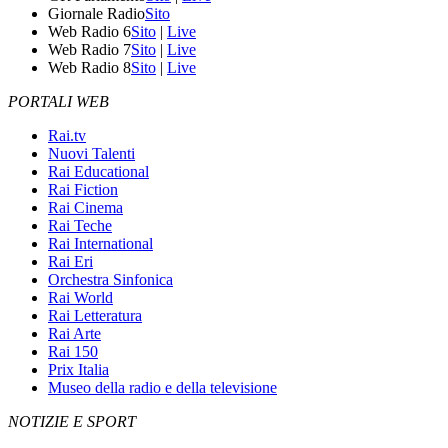
Giornale Radio
Sito
Web Radio 6
Sito
|
Live
Web Radio 7
Sito
|
Live
Web Radio 8
Sito
|
Live
PORTALI WEB
Rai.tv
Nuovi Talenti
Rai Educational
Rai Fiction
Rai Cinema
Rai Teche
Rai International
Rai Eri
Orchestra Sinfonica
Rai World
Rai Letteratura
Rai Arte
Rai 150
Prix Italia
Museo della radio e della televisione
NOTIZIE E SPORT