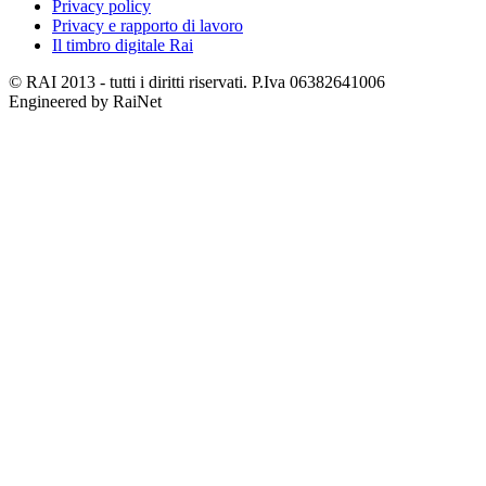
Privacy policy
Privacy e rapporto di lavoro
Il timbro digitale Rai
© RAI 2013 - tutti i diritti riservati. P.Iva 06382641006
Engineered by RaiNet