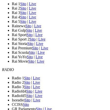
Rai 1
Sito
|
Live
Rai 2
Sito
|
Live
Rai 3
Sito
|
Live
Rai 4
Sito
|
Live
Rai 5
Sito
|
Live
Rainews
Sito
|
Live
Rai Gulp
Sito
|
Live
Rai Sport
Sito
|
Live
Rai Sport 2
Sito
|
Live
Rai Storia
Sito
|
Live
Rai Premium
Sito
|
Live
Rai Scuola
Sito
|
Live
Rai YoYo
Sito
|
Live
Rai Movie
Sito
|
Live
RADIO
Radio 1
Sito
|
Live
Radio 2
Sito
|
Live
Radio 3
Sito
|
Live
Radiofd4
Sito
|
Live
Radiofd5
Sito
|
Live
Isoradio
Sito
|
Live
CCISS
Sito
GR Parlamento
Sito
|
Live