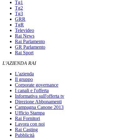
Tg1
Tg2
Tg3
GRR
TgR
Televideo
Rai News
Rai Parlamento
GR Parlamento
Rai Sport
L'AZIENDA RAI
L'azienda
Il gruppo
Corporate governance
I canali e l'offerta
Informativa sull'offerta tv
Direzione Abbonamenti
Campagna Canone 2013
Ufficio Stampa
Rai Fornitori
Lavora con noi
Rai Casting
Pubblicità