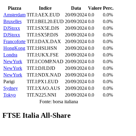
Piazza
Indice
Data
Valore
Perc.
Amsterdam
TIT.I:AEX.EUD
20/09/2024
0.0
0.0%
Bruxelles
TIT.I:BEL20.EUD
20/09/2024
0.0
0.0%
DJStoxx
TIT.I:SX5E.DJS
20/09/2024
0.0
0.0%
DJStoxx
TIT.I:SX5P.DJS
20/09/2024
0.0
0.0%
Francoforte
TIT.I:DAX.DAX
20/09/2024
0.0
0.0%
HongKong
TIT.I:HSI.HSN
20/09/2024
0.0
0.0%
Londra
TIT.I:UKX.FSE
20/09/2024
0.0
0.0%
NewYork
TIT.I:COMP.NAD
20/09/2024
0.0
0.0%
NewYork
TIT.I:DJI.DJD
20/09/2024
0.0
0.0%
NewYork
TIT.I:NDX.NAD
20/09/2024
0.0
0.0%
Parigi
TIT.I:PX1.EUD
20/09/2024
0.0
0.0%
Sydney
TIT.I:XAO.AUS
20/09/2024
0.0
0.0%
Tokyo
TIT.N225.NNI
20/09/2024
0.0
0.0%
Fonte: borsa italiana
FTSE Italia All-Share