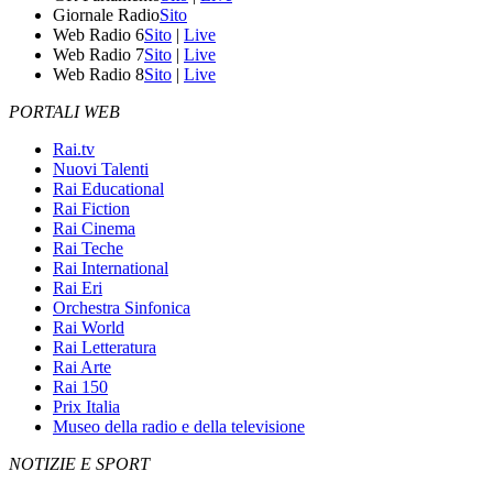
Giornale Radio
Sito
Web Radio 6
Sito
|
Live
Web Radio 7
Sito
|
Live
Web Radio 8
Sito
|
Live
PORTALI WEB
Rai.tv
Nuovi Talenti
Rai Educational
Rai Fiction
Rai Cinema
Rai Teche
Rai International
Rai Eri
Orchestra Sinfonica
Rai World
Rai Letteratura
Rai Arte
Rai 150
Prix Italia
Museo della radio e della televisione
NOTIZIE E SPORT