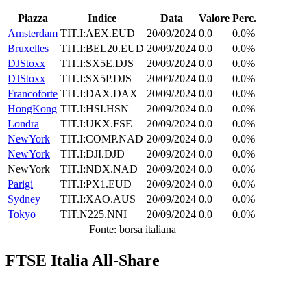
Piazza
Indice
Data
Valore
Perc.
Amsterdam
TIT.I:AEX.EUD
20/09/2024
0.0
0.0%
Bruxelles
TIT.I:BEL20.EUD
20/09/2024
0.0
0.0%
DJStoxx
TIT.I:SX5E.DJS
20/09/2024
0.0
0.0%
DJStoxx
TIT.I:SX5P.DJS
20/09/2024
0.0
0.0%
Francoforte
TIT.I:DAX.DAX
20/09/2024
0.0
0.0%
HongKong
TIT.I:HSI.HSN
20/09/2024
0.0
0.0%
Londra
TIT.I:UKX.FSE
20/09/2024
0.0
0.0%
NewYork
TIT.I:COMP.NAD
20/09/2024
0.0
0.0%
NewYork
TIT.I:DJI.DJD
20/09/2024
0.0
0.0%
NewYork
TIT.I:NDX.NAD
20/09/2024
0.0
0.0%
Parigi
TIT.I:PX1.EUD
20/09/2024
0.0
0.0%
Sydney
TIT.I:XAO.AUS
20/09/2024
0.0
0.0%
Tokyo
TIT.N225.NNI
20/09/2024
0.0
0.0%
Fonte: borsa italiana
FTSE Italia All-Share