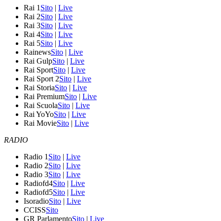
Rai 1
Sito
|
Live
Rai 2
Sito
|
Live
Rai 3
Sito
|
Live
Rai 4
Sito
|
Live
Rai 5
Sito
|
Live
Rainews
Sito
|
Live
Rai Gulp
Sito
|
Live
Rai Sport
Sito
|
Live
Rai Sport 2
Sito
|
Live
Rai Storia
Sito
|
Live
Rai Premium
Sito
|
Live
Rai Scuola
Sito
|
Live
Rai YoYo
Sito
|
Live
Rai Movie
Sito
|
Live
RADIO
Radio 1
Sito
|
Live
Radio 2
Sito
|
Live
Radio 3
Sito
|
Live
Radiofd4
Sito
|
Live
Radiofd5
Sito
|
Live
Isoradio
Sito
|
Live
CCISS
Sito
GR Parlamento
Sito
|
Live