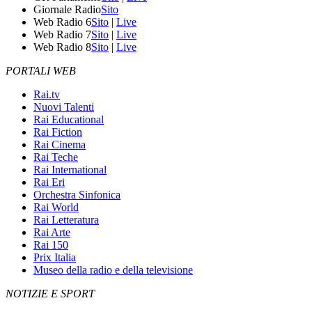
Giornale Radio
Sito
Web Radio 6
Sito
|
Live
Web Radio 7
Sito
|
Live
Web Radio 8
Sito
|
Live
PORTALI WEB
Rai.tv
Nuovi Talenti
Rai Educational
Rai Fiction
Rai Cinema
Rai Teche
Rai International
Rai Eri
Orchestra Sinfonica
Rai World
Rai Letteratura
Rai Arte
Rai 150
Prix Italia
Museo della radio e della televisione
NOTIZIE E SPORT