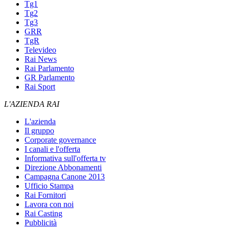
Tg1
Tg2
Tg3
GRR
TgR
Televideo
Rai News
Rai Parlamento
GR Parlamento
Rai Sport
L'AZIENDA RAI
L'azienda
Il gruppo
Corporate governance
I canali e l'offerta
Informativa sull'offerta tv
Direzione Abbonamenti
Campagna Canone 2013
Ufficio Stampa
Rai Fornitori
Lavora con noi
Rai Casting
Pubblicità