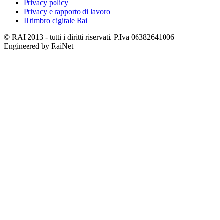
Privacy policy
Privacy e rapporto di lavoro
Il timbro digitale Rai
© RAI 2013 - tutti i diritti riservati. P.Iva 06382641006
Engineered by RaiNet