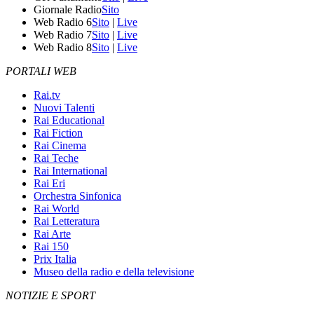
Giornale Radio
Sito
Web Radio 6
Sito
|
Live
Web Radio 7
Sito
|
Live
Web Radio 8
Sito
|
Live
PORTALI WEB
Rai.tv
Nuovi Talenti
Rai Educational
Rai Fiction
Rai Cinema
Rai Teche
Rai International
Rai Eri
Orchestra Sinfonica
Rai World
Rai Letteratura
Rai Arte
Rai 150
Prix Italia
Museo della radio e della televisione
NOTIZIE E SPORT