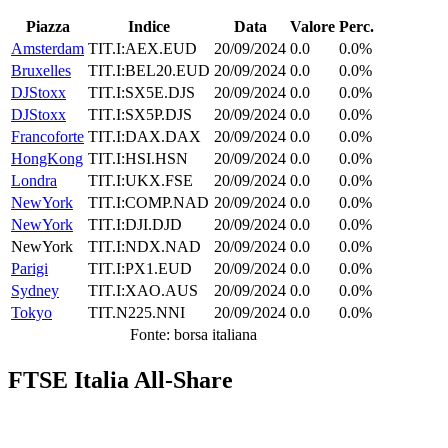
Piazza
Indice
Data
Valore
Perc.
Amsterdam
TIT.I:AEX.EUD
20/09/2024
0.0
0.0%
Bruxelles
TIT.I:BEL20.EUD
20/09/2024
0.0
0.0%
DJStoxx
TIT.I:SX5E.DJS
20/09/2024
0.0
0.0%
DJStoxx
TIT.I:SX5P.DJS
20/09/2024
0.0
0.0%
Francoforte
TIT.I:DAX.DAX
20/09/2024
0.0
0.0%
HongKong
TIT.I:HSI.HSN
20/09/2024
0.0
0.0%
Londra
TIT.I:UKX.FSE
20/09/2024
0.0
0.0%
NewYork
TIT.I:COMP.NAD
20/09/2024
0.0
0.0%
NewYork
TIT.I:DJI.DJD
20/09/2024
0.0
0.0%
NewYork
TIT.I:NDX.NAD
20/09/2024
0.0
0.0%
Parigi
TIT.I:PX1.EUD
20/09/2024
0.0
0.0%
Sydney
TIT.I:XAO.AUS
20/09/2024
0.0
0.0%
Tokyo
TIT.N225.NNI
20/09/2024
0.0
0.0%
Fonte: borsa italiana
FTSE Italia All-Share