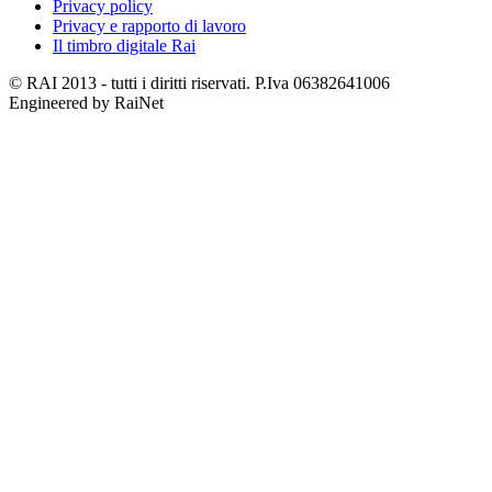
Privacy policy
Privacy e rapporto di lavoro
Il timbro digitale Rai
© RAI 2013 - tutti i diritti riservati. P.Iva 06382641006
Engineered by RaiNet