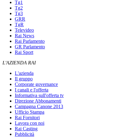
Tg1
Tg2
Tg3
GRR
TgR
Televideo
Rai News
Rai Parlamento
GR Parlamento
Rai Sport
L'AZIENDA RAI
L'azienda
Il gruppo
Corporate governance
I canali e l'offerta
Informativa sull'offerta tv
Direzione Abbonamenti
Campagna Canone 2013
Ufficio Stampa
Rai Fornitori
Lavora con noi
Rai Casting
Pubblicità