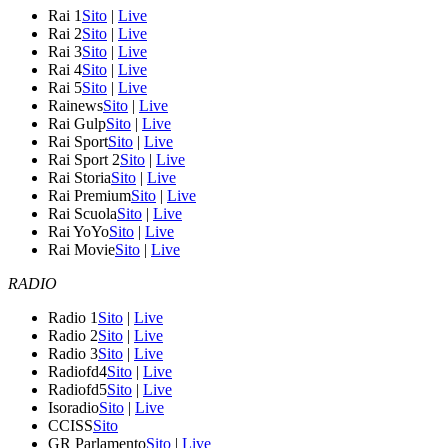
Rai 1
Sito
|
Live
Rai 2
Sito
|
Live
Rai 3
Sito
|
Live
Rai 4
Sito
|
Live
Rai 5
Sito
|
Live
Rainews
Sito
|
Live
Rai Gulp
Sito
|
Live
Rai Sport
Sito
|
Live
Rai Sport 2
Sito
|
Live
Rai Storia
Sito
|
Live
Rai Premium
Sito
|
Live
Rai Scuola
Sito
|
Live
Rai YoYo
Sito
|
Live
Rai Movie
Sito
|
Live
RADIO
Radio 1
Sito
|
Live
Radio 2
Sito
|
Live
Radio 3
Sito
|
Live
Radiofd4
Sito
|
Live
Radiofd5
Sito
|
Live
Isoradio
Sito
|
Live
CCISS
Sito
GR Parlamento
Sito
|
Live