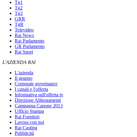
Tg1
Tg2
Tg3
GRR
TgR
Televideo
Rai News
Rai Parlamento
GR Parlamento
Rai Sport
L'AZIENDA RAI
L'azienda
Il gruppo
Corporate governance
I canali e l'offerta
Informativa sull'offerta tv
Direzione Abbonamenti
Campagna Canone 2013
Ufficio Stampa
Rai Fornitori
Lavora con noi
Rai Casting
Pubblicità