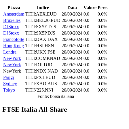
Piazza
Indice
Data
Valore
Perc.
Amsterdam
TIT.I:AEX.EUD
20/09/2024
0.0
0.0%
Bruxelles
TIT.I:BEL20.EUD
20/09/2024
0.0
0.0%
DJStoxx
TIT.I:SX5E.DJS
20/09/2024
0.0
0.0%
DJStoxx
TIT.I:SX5P.DJS
20/09/2024
0.0
0.0%
Francoforte
TIT.I:DAX.DAX
20/09/2024
0.0
0.0%
HongKong
TIT.I:HSI.HSN
20/09/2024
0.0
0.0%
Londra
TIT.I:UKX.FSE
20/09/2024
0.0
0.0%
NewYork
TIT.I:COMP.NAD
20/09/2024
0.0
0.0%
NewYork
TIT.I:DJI.DJD
20/09/2024
0.0
0.0%
NewYork
TIT.I:NDX.NAD
20/09/2024
0.0
0.0%
Parigi
TIT.I:PX1.EUD
20/09/2024
0.0
0.0%
Sydney
TIT.I:XAO.AUS
20/09/2024
0.0
0.0%
Tokyo
TIT.N225.NNI
20/09/2024
0.0
0.0%
Fonte: borsa italiana
FTSE Italia All-Share