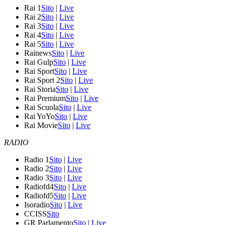
Rai 1
Sito
|
Live
Rai 2
Sito
|
Live
Rai 3
Sito
|
Live
Rai 4
Sito
|
Live
Rai 5
Sito
|
Live
Rainews
Sito
|
Live
Rai Gulp
Sito
|
Live
Rai Sport
Sito
|
Live
Rai Sport 2
Sito
|
Live
Rai Storia
Sito
|
Live
Rai Premium
Sito
|
Live
Rai Scuola
Sito
|
Live
Rai YoYo
Sito
|
Live
Rai Movie
Sito
|
Live
RADIO
Radio 1
Sito
|
Live
Radio 2
Sito
|
Live
Radio 3
Sito
|
Live
Radiofd4
Sito
|
Live
Radiofd5
Sito
|
Live
Isoradio
Sito
|
Live
CCISS
Sito
GR Parlamento
Sito
|
Live