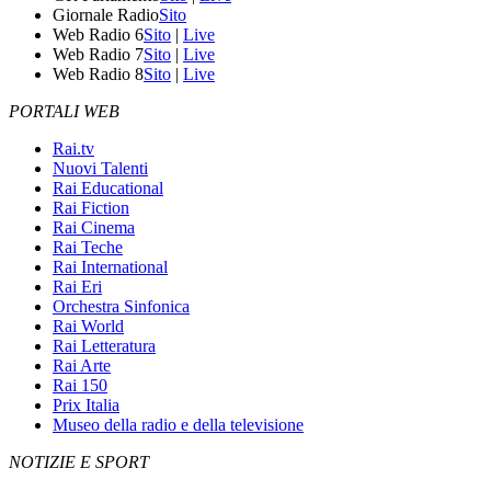
Giornale Radio
Sito
Web Radio 6
Sito
|
Live
Web Radio 7
Sito
|
Live
Web Radio 8
Sito
|
Live
PORTALI WEB
Rai.tv
Nuovi Talenti
Rai Educational
Rai Fiction
Rai Cinema
Rai Teche
Rai International
Rai Eri
Orchestra Sinfonica
Rai World
Rai Letteratura
Rai Arte
Rai 150
Prix Italia
Museo della radio e della televisione
NOTIZIE E SPORT