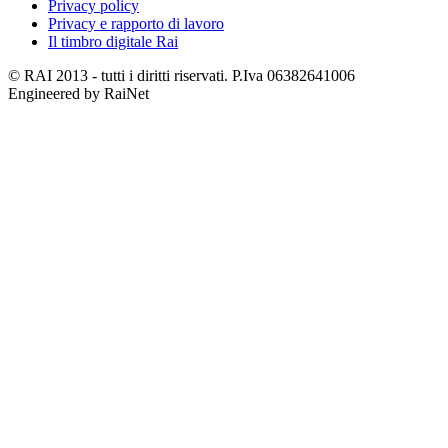
Privacy policy
Privacy e rapporto di lavoro
Il timbro digitale Rai
© RAI 2013 - tutti i diritti riservati. P.Iva 06382641006
Engineered by RaiNet