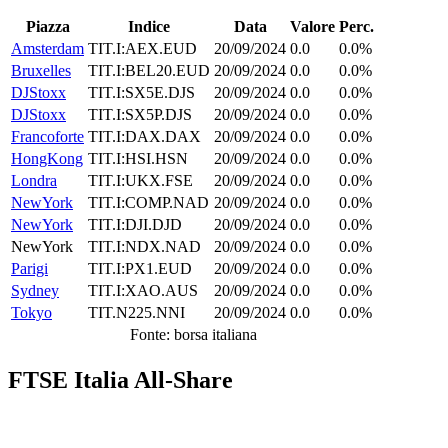
Piazza
Indice
Data
Valore
Perc.
Amsterdam
TIT.I:AEX.EUD
20/09/2024
0.0
0.0%
Bruxelles
TIT.I:BEL20.EUD
20/09/2024
0.0
0.0%
DJStoxx
TIT.I:SX5E.DJS
20/09/2024
0.0
0.0%
DJStoxx
TIT.I:SX5P.DJS
20/09/2024
0.0
0.0%
Francoforte
TIT.I:DAX.DAX
20/09/2024
0.0
0.0%
HongKong
TIT.I:HSI.HSN
20/09/2024
0.0
0.0%
Londra
TIT.I:UKX.FSE
20/09/2024
0.0
0.0%
NewYork
TIT.I:COMP.NAD
20/09/2024
0.0
0.0%
NewYork
TIT.I:DJI.DJD
20/09/2024
0.0
0.0%
NewYork
TIT.I:NDX.NAD
20/09/2024
0.0
0.0%
Parigi
TIT.I:PX1.EUD
20/09/2024
0.0
0.0%
Sydney
TIT.I:XAO.AUS
20/09/2024
0.0
0.0%
Tokyo
TIT.N225.NNI
20/09/2024
0.0
0.0%
Fonte: borsa italiana
FTSE Italia All-Share