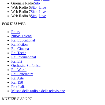
Giornale Radio
Sito
Web Radio 6
Sito
|
Live
Web Radio 7
Sito
|
Live
Web Radio 8
Sito
|
Live
PORTALI WEB
Rai.tv
Nuovi Talenti
Rai Educational
Rai Fiction
Rai Cinema
Rai Teche
Rai International
Rai Eri
Orchestra Sinfonica
Rai World
Rai Letteratura
Rai Arte
Rai 150
Prix Italia
Museo della radio e della televisione
NOTIZIE E SPORT