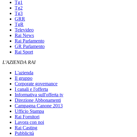
Tg1
Tg2
Tg3
GRR
TgR
Televideo
Rai News
Rai Parlamento
GR Parlamento
Rai Sport
L'AZIENDA RAI
L'azienda
Il gruppo
Corporate governance
I canali e l'offerta
Informativa sull'offerta tv
Direzione Abbonamenti
Campagna Canone 2013
Ufficio Stampa
Rai Fornitori
Lavora con noi
Rai Casting
Pubblicità