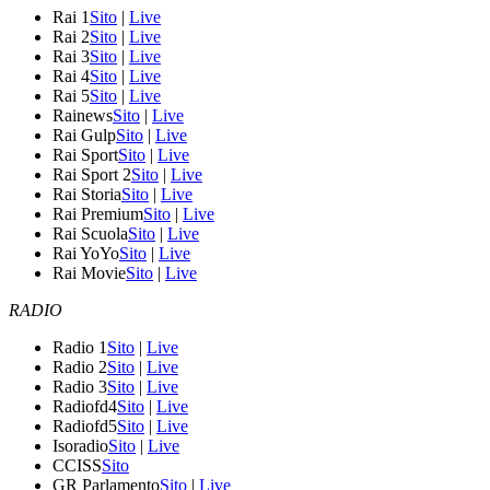
Rai 1
Sito
|
Live
Rai 2
Sito
|
Live
Rai 3
Sito
|
Live
Rai 4
Sito
|
Live
Rai 5
Sito
|
Live
Rainews
Sito
|
Live
Rai Gulp
Sito
|
Live
Rai Sport
Sito
|
Live
Rai Sport 2
Sito
|
Live
Rai Storia
Sito
|
Live
Rai Premium
Sito
|
Live
Rai Scuola
Sito
|
Live
Rai YoYo
Sito
|
Live
Rai Movie
Sito
|
Live
RADIO
Radio 1
Sito
|
Live
Radio 2
Sito
|
Live
Radio 3
Sito
|
Live
Radiofd4
Sito
|
Live
Radiofd5
Sito
|
Live
Isoradio
Sito
|
Live
CCISS
Sito
GR Parlamento
Sito
|
Live