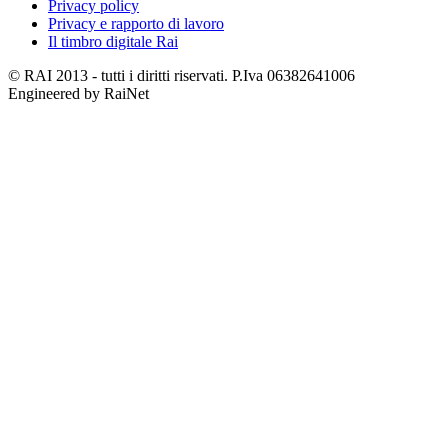
Privacy policy
Privacy e rapporto di lavoro
Il timbro digitale Rai
© RAI 2013 - tutti i diritti riservati. P.Iva 06382641006
Engineered by RaiNet