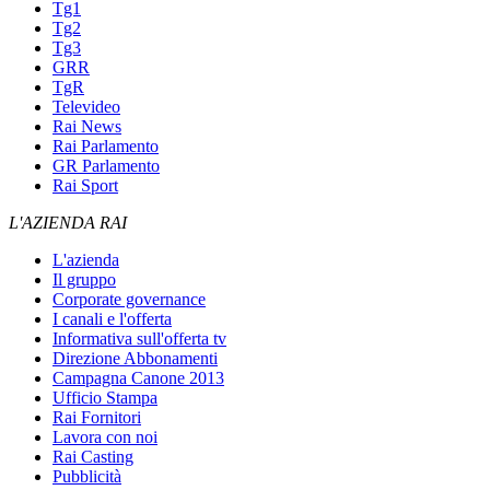
Tg1
Tg2
Tg3
GRR
TgR
Televideo
Rai News
Rai Parlamento
GR Parlamento
Rai Sport
L'AZIENDA RAI
L'azienda
Il gruppo
Corporate governance
I canali e l'offerta
Informativa sull'offerta tv
Direzione Abbonamenti
Campagna Canone 2013
Ufficio Stampa
Rai Fornitori
Lavora con noi
Rai Casting
Pubblicità