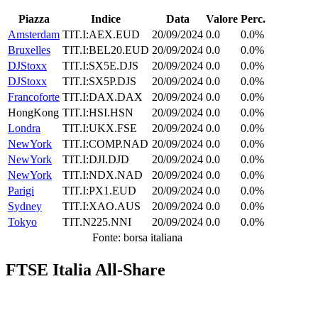
Piazza
Indice
Data
Valore
Perc.
Amsterdam
TIT.I:AEX.EUD
20/09/2024
0.0
0.0%
Bruxelles
TIT.I:BEL20.EUD
20/09/2024
0.0
0.0%
DJStoxx
TIT.I:SX5E.DJS
20/09/2024
0.0
0.0%
DJStoxx
TIT.I:SX5P.DJS
20/09/2024
0.0
0.0%
Francoforte
TIT.I:DAX.DAX
20/09/2024
0.0
0.0%
HongKong
TIT.I:HSI.HSN
20/09/2024
0.0
0.0%
Londra
TIT.I:UKX.FSE
20/09/2024
0.0
0.0%
NewYork
TIT.I:COMP.NAD
20/09/2024
0.0
0.0%
NewYork
TIT.I:DJI.DJD
20/09/2024
0.0
0.0%
NewYork
TIT.I:NDX.NAD
20/09/2024
0.0
0.0%
Parigi
TIT.I:PX1.EUD
20/09/2024
0.0
0.0%
Sydney
TIT.I:XAO.AUS
20/09/2024
0.0
0.0%
Tokyo
TIT.N225.NNI
20/09/2024
0.0
0.0%
Fonte: borsa italiana
FTSE Italia All-Share