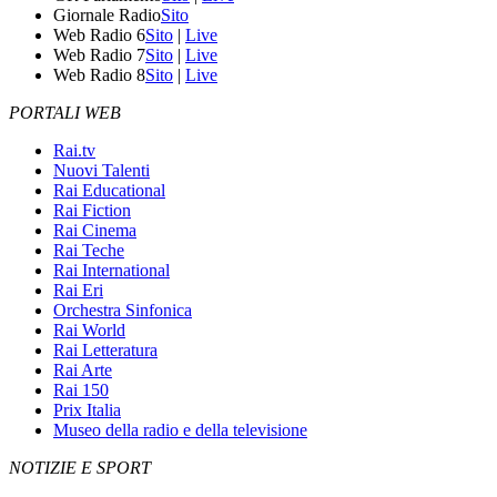
Giornale Radio
Sito
Web Radio 6
Sito
|
Live
Web Radio 7
Sito
|
Live
Web Radio 8
Sito
|
Live
PORTALI WEB
Rai.tv
Nuovi Talenti
Rai Educational
Rai Fiction
Rai Cinema
Rai Teche
Rai International
Rai Eri
Orchestra Sinfonica
Rai World
Rai Letteratura
Rai Arte
Rai 150
Prix Italia
Museo della radio e della televisione
NOTIZIE E SPORT