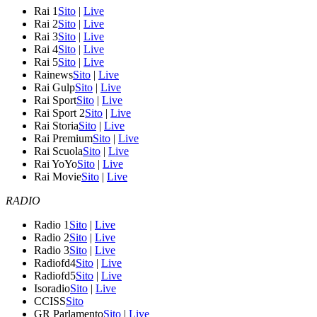
Rai 1
Sito
|
Live
Rai 2
Sito
|
Live
Rai 3
Sito
|
Live
Rai 4
Sito
|
Live
Rai 5
Sito
|
Live
Rainews
Sito
|
Live
Rai Gulp
Sito
|
Live
Rai Sport
Sito
|
Live
Rai Sport 2
Sito
|
Live
Rai Storia
Sito
|
Live
Rai Premium
Sito
|
Live
Rai Scuola
Sito
|
Live
Rai YoYo
Sito
|
Live
Rai Movie
Sito
|
Live
RADIO
Radio 1
Sito
|
Live
Radio 2
Sito
|
Live
Radio 3
Sito
|
Live
Radiofd4
Sito
|
Live
Radiofd5
Sito
|
Live
Isoradio
Sito
|
Live
CCISS
Sito
GR Parlamento
Sito
|
Live