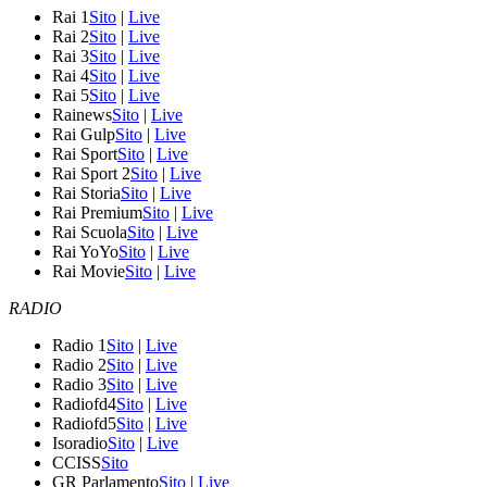
Rai 1
Sito
|
Live
Rai 2
Sito
|
Live
Rai 3
Sito
|
Live
Rai 4
Sito
|
Live
Rai 5
Sito
|
Live
Rainews
Sito
|
Live
Rai Gulp
Sito
|
Live
Rai Sport
Sito
|
Live
Rai Sport 2
Sito
|
Live
Rai Storia
Sito
|
Live
Rai Premium
Sito
|
Live
Rai Scuola
Sito
|
Live
Rai YoYo
Sito
|
Live
Rai Movie
Sito
|
Live
RADIO
Radio 1
Sito
|
Live
Radio 2
Sito
|
Live
Radio 3
Sito
|
Live
Radiofd4
Sito
|
Live
Radiofd5
Sito
|
Live
Isoradio
Sito
|
Live
CCISS
Sito
GR Parlamento
Sito
|
Live