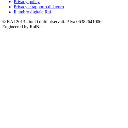
Privacy policy
Privacy e rapporto di lavoro
Il timbro digitale Rai
© RAI 2013 - tutti i diritti riservati. P.Iva 06382641006
Engineered by RaiNet