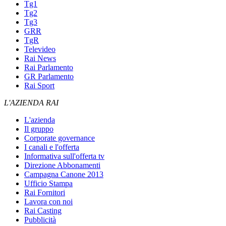
Tg1
Tg2
Tg3
GRR
TgR
Televideo
Rai News
Rai Parlamento
GR Parlamento
Rai Sport
L'AZIENDA RAI
L'azienda
Il gruppo
Corporate governance
I canali e l'offerta
Informativa sull'offerta tv
Direzione Abbonamenti
Campagna Canone 2013
Ufficio Stampa
Rai Fornitori
Lavora con noi
Rai Casting
Pubblicità