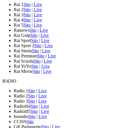
Rai 1
Sito
|
Live
Rai 2
Sito
|
Live
Rai 3
Sito
|
Live
Rai 4
Sito
|
Live
Rai 5
Sito
|
Live
Rainews
Sito
|
Live
Rai Gulp
Sito
|
Live
Rai Sport
Sito
|
Live
Rai Sport 2
Sito
|
Live
Rai Storia
Sito
|
Live
Rai Premium
Sito
|
Live
Rai Scuola
Sito
|
Live
Rai YoYo
Sito
|
Live
Rai Movie
Sito
|
Live
RADIO
Radio 1
Sito
|
Live
Radio 2
Sito
|
Live
Radio 3
Sito
|
Live
Radiofd4
Sito
|
Live
Radiofd5
Sito
|
Live
Isoradio
Sito
|
Live
CCISS
Sito
GR Parlamento
Sito
|
Live