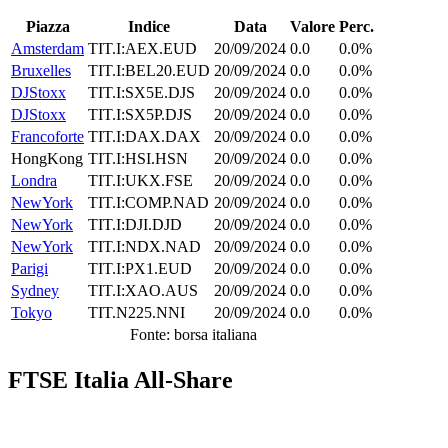
Piazza
Indice
Data
Valore
Perc.
Amsterdam
TIT.I:AEX.EUD
20/09/2024
0.0
0.0%
Bruxelles
TIT.I:BEL20.EUD
20/09/2024
0.0
0.0%
DJStoxx
TIT.I:SX5E.DJS
20/09/2024
0.0
0.0%
DJStoxx
TIT.I:SX5P.DJS
20/09/2024
0.0
0.0%
Francoforte
TIT.I:DAX.DAX
20/09/2024
0.0
0.0%
HongKong
TIT.I:HSI.HSN
20/09/2024
0.0
0.0%
Londra
TIT.I:UKX.FSE
20/09/2024
0.0
0.0%
NewYork
TIT.I:COMP.NAD
20/09/2024
0.0
0.0%
NewYork
TIT.I:DJI.DJD
20/09/2024
0.0
0.0%
NewYork
TIT.I:NDX.NAD
20/09/2024
0.0
0.0%
Parigi
TIT.I:PX1.EUD
20/09/2024
0.0
0.0%
Sydney
TIT.I:XAO.AUS
20/09/2024
0.0
0.0%
Tokyo
TIT.N225.NNI
20/09/2024
0.0
0.0%
Fonte: borsa italiana
FTSE Italia All-Share