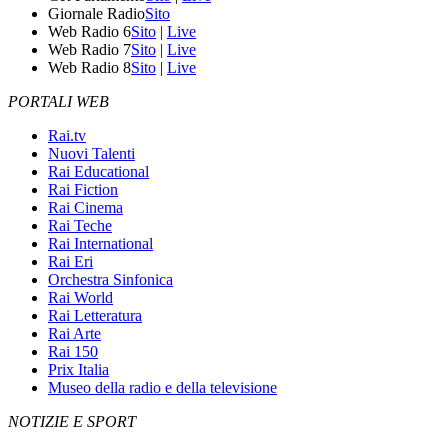
Giornale Radio
Sito
Web Radio 6
Sito
|
Live
Web Radio 7
Sito
|
Live
Web Radio 8
Sito
|
Live
PORTALI WEB
Rai.tv
Nuovi Talenti
Rai Educational
Rai Fiction
Rai Cinema
Rai Teche
Rai International
Rai Eri
Orchestra Sinfonica
Rai World
Rai Letteratura
Rai Arte
Rai 150
Prix Italia
Museo della radio e della televisione
NOTIZIE E SPORT