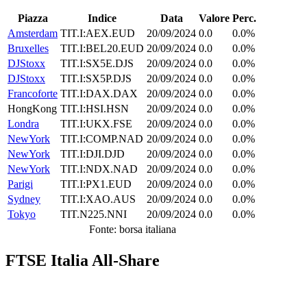
Piazza
Indice
Data
Valore
Perc.
Amsterdam
TIT.I:AEX.EUD
20/09/2024
0.0
0.0%
Bruxelles
TIT.I:BEL20.EUD
20/09/2024
0.0
0.0%
DJStoxx
TIT.I:SX5E.DJS
20/09/2024
0.0
0.0%
DJStoxx
TIT.I:SX5P.DJS
20/09/2024
0.0
0.0%
Francoforte
TIT.I:DAX.DAX
20/09/2024
0.0
0.0%
HongKong
TIT.I:HSI.HSN
20/09/2024
0.0
0.0%
Londra
TIT.I:UKX.FSE
20/09/2024
0.0
0.0%
NewYork
TIT.I:COMP.NAD
20/09/2024
0.0
0.0%
NewYork
TIT.I:DJI.DJD
20/09/2024
0.0
0.0%
NewYork
TIT.I:NDX.NAD
20/09/2024
0.0
0.0%
Parigi
TIT.I:PX1.EUD
20/09/2024
0.0
0.0%
Sydney
TIT.I:XAO.AUS
20/09/2024
0.0
0.0%
Tokyo
TIT.N225.NNI
20/09/2024
0.0
0.0%
Fonte: borsa italiana
FTSE Italia All-Share