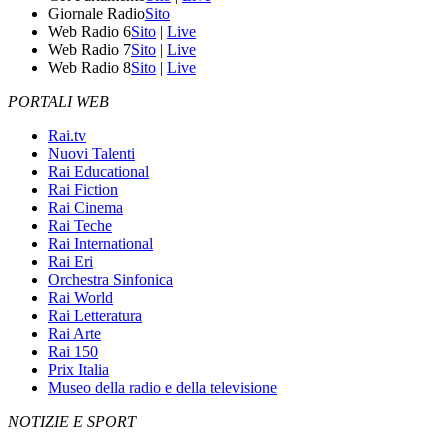
Giornale Radio
Sito
Web Radio 6
Sito
|
Live
Web Radio 7
Sito
|
Live
Web Radio 8
Sito
|
Live
PORTALI WEB
Rai.tv
Nuovi Talenti
Rai Educational
Rai Fiction
Rai Cinema
Rai Teche
Rai International
Rai Eri
Orchestra Sinfonica
Rai World
Rai Letteratura
Rai Arte
Rai 150
Prix Italia
Museo della radio e della televisione
NOTIZIE E SPORT