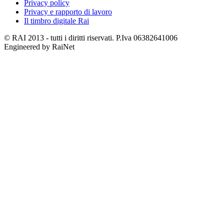
Privacy policy
Privacy e rapporto di lavoro
Il timbro digitale Rai
© RAI 2013 - tutti i diritti riservati. P.Iva 06382641006
Engineered by RaiNet