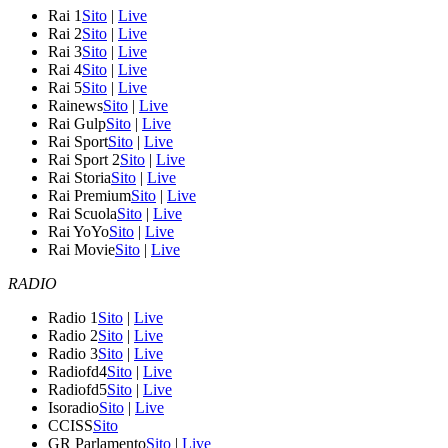
Rai 1
Sito
|
Live
Rai 2
Sito
|
Live
Rai 3
Sito
|
Live
Rai 4
Sito
|
Live
Rai 5
Sito
|
Live
Rainews
Sito
|
Live
Rai Gulp
Sito
|
Live
Rai Sport
Sito
|
Live
Rai Sport 2
Sito
|
Live
Rai Storia
Sito
|
Live
Rai Premium
Sito
|
Live
Rai Scuola
Sito
|
Live
Rai YoYo
Sito
|
Live
Rai Movie
Sito
|
Live
RADIO
Radio 1
Sito
|
Live
Radio 2
Sito
|
Live
Radio 3
Sito
|
Live
Radiofd4
Sito
|
Live
Radiofd5
Sito
|
Live
Isoradio
Sito
|
Live
CCISS
Sito
GR Parlamento
Sito
|
Live