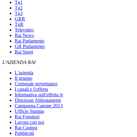
Tg1
Tg2
Tg3
GRR
TgR
Televideo
Rai News
Rai Parlamento
GR Parlamento
Rai Sport
L'AZIENDA RAI
L'azienda
Il gruppo
Corporate governance
I canali e l'offerta
Informativa sull'offerta tv
Direzione Abbonamenti
Campagna Canone 2013
Ufficio Stampa
Rai Fornitori
Lavora con noi
Rai Casting
Pubblicità