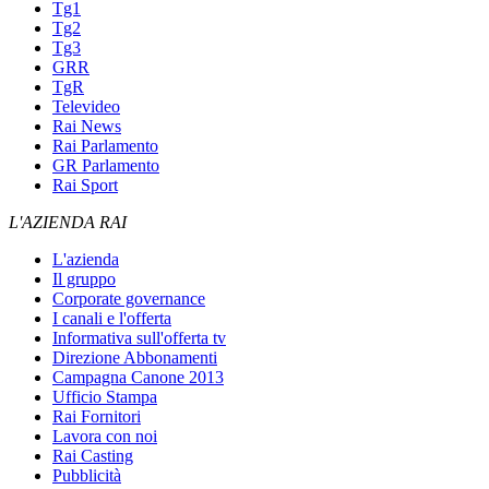
Tg1
Tg2
Tg3
GRR
TgR
Televideo
Rai News
Rai Parlamento
GR Parlamento
Rai Sport
L'AZIENDA RAI
L'azienda
Il gruppo
Corporate governance
I canali e l'offerta
Informativa sull'offerta tv
Direzione Abbonamenti
Campagna Canone 2013
Ufficio Stampa
Rai Fornitori
Lavora con noi
Rai Casting
Pubblicità