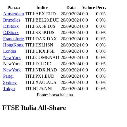
Piazza
Indice
Data
Valore
Perc.
Amsterdam
TIT.I:AEX.EUD
20/09/2024
0.0
0.0%
Bruxelles
TIT.I:BEL20.EUD
20/09/2024
0.0
0.0%
DJStoxx
TIT.I:SX5E.DJS
20/09/2024
0.0
0.0%
DJStoxx
TIT.I:SX5P.DJS
20/09/2024
0.0
0.0%
Francoforte
TIT.I:DAX.DAX
20/09/2024
0.0
0.0%
HongKong
TIT.I:HSI.HSN
20/09/2024
0.0
0.0%
Londra
TIT.I:UKX.FSE
20/09/2024
0.0
0.0%
NewYork
TIT.I:COMP.NAD
20/09/2024
0.0
0.0%
NewYork
TIT.I:DJI.DJD
20/09/2024
0.0
0.0%
NewYork
TIT.I:NDX.NAD
20/09/2024
0.0
0.0%
Parigi
TIT.I:PX1.EUD
20/09/2024
0.0
0.0%
Sydney
TIT.I:XAO.AUS
20/09/2024
0.0
0.0%
Tokyo
TIT.N225.NNI
20/09/2024
0.0
0.0%
Fonte: borsa italiana
FTSE Italia All-Share