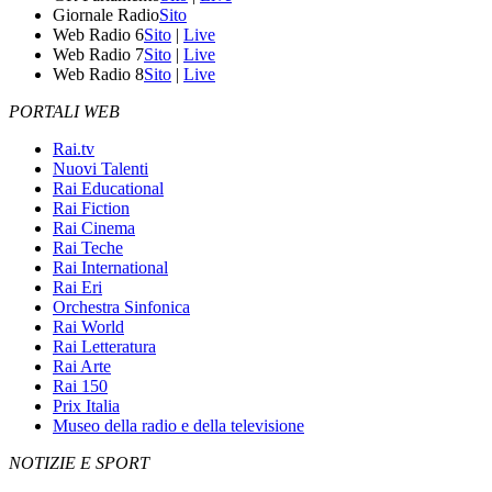
Giornale Radio
Sito
Web Radio 6
Sito
|
Live
Web Radio 7
Sito
|
Live
Web Radio 8
Sito
|
Live
PORTALI WEB
Rai.tv
Nuovi Talenti
Rai Educational
Rai Fiction
Rai Cinema
Rai Teche
Rai International
Rai Eri
Orchestra Sinfonica
Rai World
Rai Letteratura
Rai Arte
Rai 150
Prix Italia
Museo della radio e della televisione
NOTIZIE E SPORT