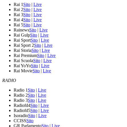
Rai 1
Sito
|
Live
Rai 2
Sito
|
Live
Rai 3
Sito
|
Live
Rai 4
Sito
|
Live
Rai 5
Sito
|
Live
Rainews
Sito
|
Live
Rai Gulp
Sito
|
Live
Rai Sport
Sito
|
Live
Rai Sport 2
Sito
|
Live
Rai Storia
Sito
|
Live
Rai Premium
Sito
|
Live
Rai Scuola
Sito
|
Live
Rai YoYo
Sito
|
Live
Rai Movie
Sito
|
Live
RADIO
Radio 1
Sito
|
Live
Radio 2
Sito
|
Live
Radio 3
Sito
|
Live
Radiofd4
Sito
|
Live
Radiofd5
Sito
|
Live
Isoradio
Sito
|
Live
CCISS
Sito
GR Parlamento
Sito
|
Live