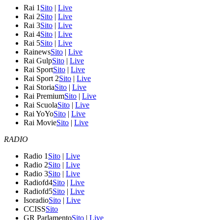
Rai 1
Sito
|
Live
Rai 2
Sito
|
Live
Rai 3
Sito
|
Live
Rai 4
Sito
|
Live
Rai 5
Sito
|
Live
Rainews
Sito
|
Live
Rai Gulp
Sito
|
Live
Rai Sport
Sito
|
Live
Rai Sport 2
Sito
|
Live
Rai Storia
Sito
|
Live
Rai Premium
Sito
|
Live
Rai Scuola
Sito
|
Live
Rai YoYo
Sito
|
Live
Rai Movie
Sito
|
Live
RADIO
Radio 1
Sito
|
Live
Radio 2
Sito
|
Live
Radio 3
Sito
|
Live
Radiofd4
Sito
|
Live
Radiofd5
Sito
|
Live
Isoradio
Sito
|
Live
CCISS
Sito
GR Parlamento
Sito
|
Live