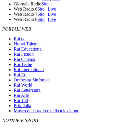
Giornale Radio
Sito
Web Radio 6
Sito
|
Live
Web Radio 7
Sito
|
Live
Web Radio 8
Sito
|
Live
PORTALI WEB
Rai.tv
Nuovi Talenti
Rai Educational
Rai Fiction
Rai Cinema
Rai Teche
Rai International
Rai Eri
Orchestra Sinfonica
Rai World
Rai Letteratura
Rai Arte
Rai 150
Prix Italia
Museo della radio e della televisione
NOTIZIE E SPORT