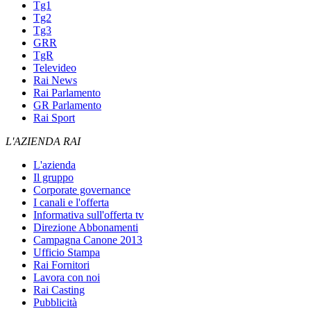
Tg1
Tg2
Tg3
GRR
TgR
Televideo
Rai News
Rai Parlamento
GR Parlamento
Rai Sport
L'AZIENDA RAI
L'azienda
Il gruppo
Corporate governance
I canali e l'offerta
Informativa sull'offerta tv
Direzione Abbonamenti
Campagna Canone 2013
Ufficio Stampa
Rai Fornitori
Lavora con noi
Rai Casting
Pubblicità