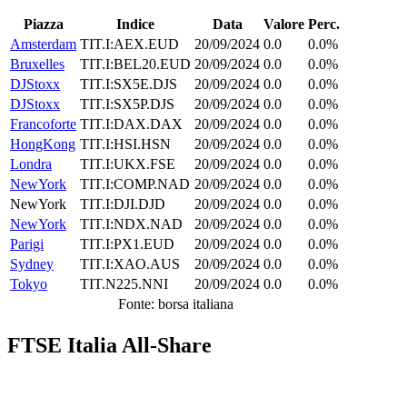
Piazza
Indice
Data
Valore
Perc.
Amsterdam
TIT.I:AEX.EUD
20/09/2024
0.0
0.0%
Bruxelles
TIT.I:BEL20.EUD
20/09/2024
0.0
0.0%
DJStoxx
TIT.I:SX5E.DJS
20/09/2024
0.0
0.0%
DJStoxx
TIT.I:SX5P.DJS
20/09/2024
0.0
0.0%
Francoforte
TIT.I:DAX.DAX
20/09/2024
0.0
0.0%
HongKong
TIT.I:HSI.HSN
20/09/2024
0.0
0.0%
Londra
TIT.I:UKX.FSE
20/09/2024
0.0
0.0%
NewYork
TIT.I:COMP.NAD
20/09/2024
0.0
0.0%
NewYork
TIT.I:DJI.DJD
20/09/2024
0.0
0.0%
NewYork
TIT.I:NDX.NAD
20/09/2024
0.0
0.0%
Parigi
TIT.I:PX1.EUD
20/09/2024
0.0
0.0%
Sydney
TIT.I:XAO.AUS
20/09/2024
0.0
0.0%
Tokyo
TIT.N225.NNI
20/09/2024
0.0
0.0%
Fonte: borsa italiana
FTSE Italia All-Share