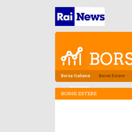
Borsa Italiana
Borse Estere
Warrants
BORSE ESTERE