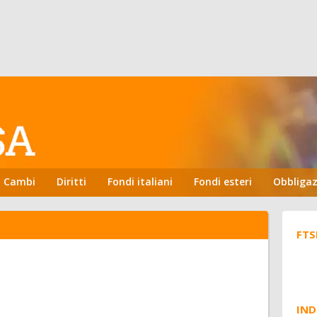
Cambi
Diritti
Fondi italiani
Fondi esteri
Obbligaz
FTS
IND