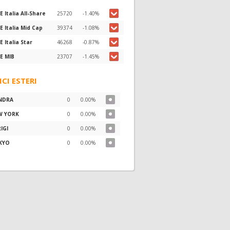
E Italia All-Share
25720
-1.40%
E Italia Mid Cap
39374
-1.08%
E Italia Star
46268
-0.87%
E MIB
23707
-1.45%
ICI ESTERI
NDRA
0
0.00%
W YORK
0
0.00%
IGI
0
0.00%
KYO
0
0.00%