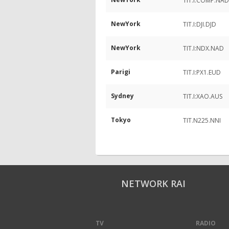
TIT.I:COMP.NAD
NewYork
TIT.I:DJI.DJD
NewYork
TIT.I:NDX.NAD
Parigi
TIT.I:PX1.EUD
Sydney
TIT.I:XAO.AUS
Tokyo
TIT.N225.NNI
NETWORK RAI
TV
RADIO