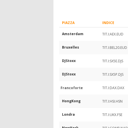
PIAZZA
INDICE
Amsterdam
TIT.I:AEX.EUD
Bruxelles
TIT.I:BEL20.EUD
DJStoxx
TIT.I:SX5E.DJS
DJStoxx
TIT.I:SX5P.DJS
Francoforte
TIT.I:DAX.DAX
HongKong
TIT.I:HSI.HSN
Londra
TIT.I:UKX.FSE
NewYork