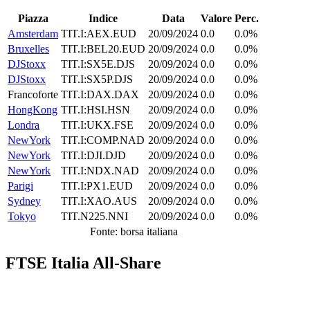
Piazza
Indice
Data
Valore
Perc.
Amsterdam
TIT.I:AEX.EUD
20/09/2024
0.0
0.0%
Bruxelles
TIT.I:BEL20.EUD
20/09/2024
0.0
0.0%
DJStoxx
TIT.I:SX5E.DJS
20/09/2024
0.0
0.0%
DJStoxx
TIT.I:SX5P.DJS
20/09/2024
0.0
0.0%
Francoforte
TIT.I:DAX.DAX
20/09/2024
0.0
0.0%
HongKong
TIT.I:HSI.HSN
20/09/2024
0.0
0.0%
Londra
TIT.I:UKX.FSE
20/09/2024
0.0
0.0%
NewYork
TIT.I:COMP.NAD
20/09/2024
0.0
0.0%
NewYork
TIT.I:DJI.DJD
20/09/2024
0.0
0.0%
NewYork
TIT.I:NDX.NAD
20/09/2024
0.0
0.0%
Parigi
TIT.I:PX1.EUD
20/09/2024
0.0
0.0%
Sydney
TIT.I:XAO.AUS
20/09/2024
0.0
0.0%
Tokyo
TIT.N225.NNI
20/09/2024
0.0
0.0%
Fonte: borsa italiana
FTSE Italia All-Share