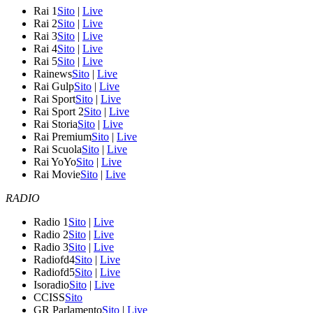
Rai 1
Sito
|
Live
Rai 2
Sito
|
Live
Rai 3
Sito
|
Live
Rai 4
Sito
|
Live
Rai 5
Sito
|
Live
Rainews
Sito
|
Live
Rai Gulp
Sito
|
Live
Rai Sport
Sito
|
Live
Rai Sport 2
Sito
|
Live
Rai Storia
Sito
|
Live
Rai Premium
Sito
|
Live
Rai Scuola
Sito
|
Live
Rai YoYo
Sito
|
Live
Rai Movie
Sito
|
Live
RADIO
Radio 1
Sito
|
Live
Radio 2
Sito
|
Live
Radio 3
Sito
|
Live
Radiofd4
Sito
|
Live
Radiofd5
Sito
|
Live
Isoradio
Sito
|
Live
CCISS
Sito
GR Parlamento
Sito
|
Live