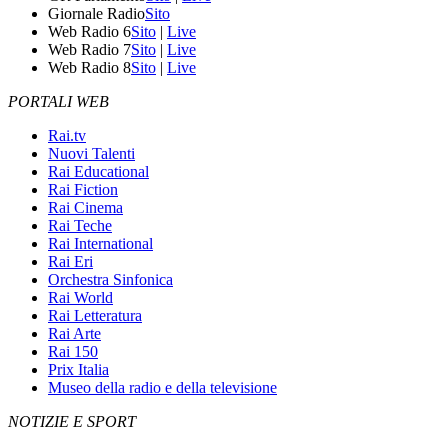
Giornale Radio
Sito
Web Radio 6
Sito
|
Live
Web Radio 7
Sito
|
Live
Web Radio 8
Sito
|
Live
PORTALI WEB
Rai.tv
Nuovi Talenti
Rai Educational
Rai Fiction
Rai Cinema
Rai Teche
Rai International
Rai Eri
Orchestra Sinfonica
Rai World
Rai Letteratura
Rai Arte
Rai 150
Prix Italia
Museo della radio e della televisione
NOTIZIE E SPORT