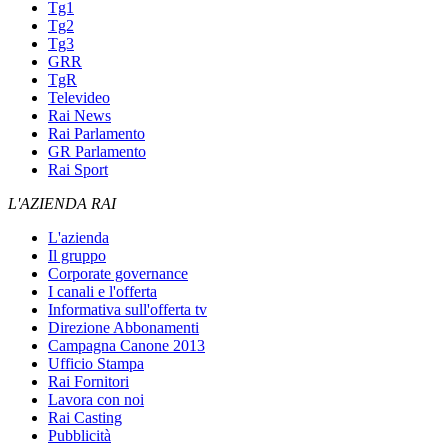
Tg1
Tg2
Tg3
GRR
TgR
Televideo
Rai News
Rai Parlamento
GR Parlamento
Rai Sport
L'AZIENDA RAI
L'azienda
Il gruppo
Corporate governance
I canali e l'offerta
Informativa sull'offerta tv
Direzione Abbonamenti
Campagna Canone 2013
Ufficio Stampa
Rai Fornitori
Lavora con noi
Rai Casting
Pubblicità