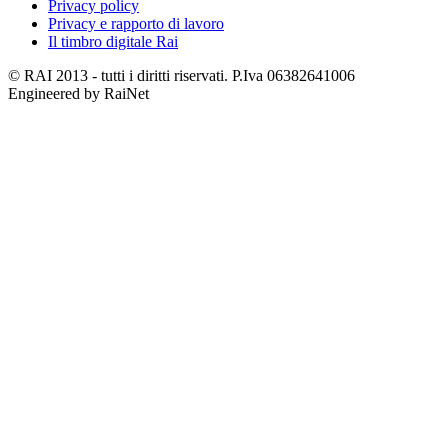
Privacy policy
Privacy e rapporto di lavoro
Il timbro digitale Rai
© RAI 2013 - tutti i diritti riservati. P.Iva 06382641006
Engineered by RaiNet