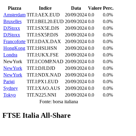
Piazza
Indice
Data
Valore
Perc.
Amsterdam
TIT.I:AEX.EUD
20/09/2024
0.0
0.0%
Bruxelles
TIT.I:BEL20.EUD
20/09/2024
0.0
0.0%
DJStoxx
TIT.I:SX5E.DJS
20/09/2024
0.0
0.0%
DJStoxx
TIT.I:SX5P.DJS
20/09/2024
0.0
0.0%
Francoforte
TIT.I:DAX.DAX
20/09/2024
0.0
0.0%
HongKong
TIT.I:HSI.HSN
20/09/2024
0.0
0.0%
Londra
TIT.I:UKX.FSE
20/09/2024
0.0
0.0%
NewYork
TIT.I:COMP.NAD
20/09/2024
0.0
0.0%
NewYork
TIT.I:DJI.DJD
20/09/2024
0.0
0.0%
NewYork
TIT.I:NDX.NAD
20/09/2024
0.0
0.0%
Parigi
TIT.I:PX1.EUD
20/09/2024
0.0
0.0%
Sydney
TIT.I:XAO.AUS
20/09/2024
0.0
0.0%
Tokyo
TIT.N225.NNI
20/09/2024
0.0
0.0%
Fonte: borsa italiana
FTSE Italia All-Share