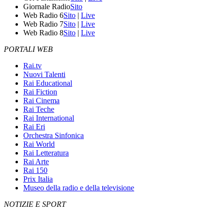
Giornale Radio
Sito
Web Radio 6
Sito
|
Live
Web Radio 7
Sito
|
Live
Web Radio 8
Sito
|
Live
PORTALI WEB
Rai.tv
Nuovi Talenti
Rai Educational
Rai Fiction
Rai Cinema
Rai Teche
Rai International
Rai Eri
Orchestra Sinfonica
Rai World
Rai Letteratura
Rai Arte
Rai 150
Prix Italia
Museo della radio e della televisione
NOTIZIE E SPORT