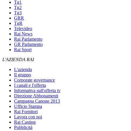
Tg1
Tg2
Tg3
GRR
TgR
Televideo
Rai News
Rai Parlamento
GR Parlamento
Rai Sport
L'AZIENDA RAI
L'azienda
Il gruppo
Corporate governance
I canali e l'offerta
Informativa sull'offerta tv
Direzione Abbonamenti
Campagna Canone 2013
Ufficio Stampa
Rai Fornitori
Lavora con noi
Rai Casting
Pubblicità