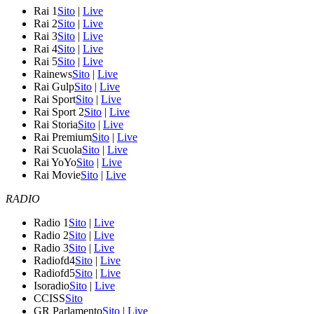
Rai 1
Sito
|
Live
Rai 2
Sito
|
Live
Rai 3
Sito
|
Live
Rai 4
Sito
|
Live
Rai 5
Sito
|
Live
Rainews
Sito
|
Live
Rai Gulp
Sito
|
Live
Rai Sport
Sito
|
Live
Rai Sport 2
Sito
|
Live
Rai Storia
Sito
|
Live
Rai Premium
Sito
|
Live
Rai Scuola
Sito
|
Live
Rai YoYo
Sito
|
Live
Rai Movie
Sito
|
Live
RADIO
Radio 1
Sito
|
Live
Radio 2
Sito
|
Live
Radio 3
Sito
|
Live
Radiofd4
Sito
|
Live
Radiofd5
Sito
|
Live
Isoradio
Sito
|
Live
CCISS
Sito
GR Parlamento
Sito
|
Live