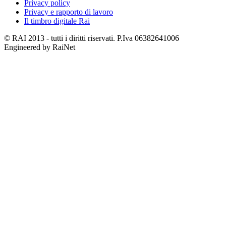
Privacy policy
Privacy e rapporto di lavoro
Il timbro digitale Rai
© RAI 2013 - tutti i diritti riservati. P.Iva 06382641006
Engineered by RaiNet