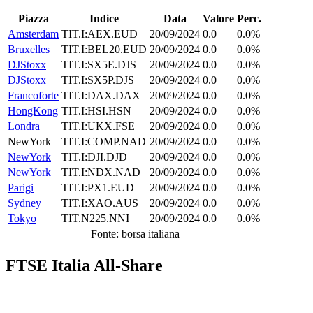
Piazza
Indice
Data
Valore
Perc.
Amsterdam
TIT.I:AEX.EUD
20/09/2024
0.0
0.0%
Bruxelles
TIT.I:BEL20.EUD
20/09/2024
0.0
0.0%
DJStoxx
TIT.I:SX5E.DJS
20/09/2024
0.0
0.0%
DJStoxx
TIT.I:SX5P.DJS
20/09/2024
0.0
0.0%
Francoforte
TIT.I:DAX.DAX
20/09/2024
0.0
0.0%
HongKong
TIT.I:HSI.HSN
20/09/2024
0.0
0.0%
Londra
TIT.I:UKX.FSE
20/09/2024
0.0
0.0%
NewYork
TIT.I:COMP.NAD
20/09/2024
0.0
0.0%
NewYork
TIT.I:DJI.DJD
20/09/2024
0.0
0.0%
NewYork
TIT.I:NDX.NAD
20/09/2024
0.0
0.0%
Parigi
TIT.I:PX1.EUD
20/09/2024
0.0
0.0%
Sydney
TIT.I:XAO.AUS
20/09/2024
0.0
0.0%
Tokyo
TIT.N225.NNI
20/09/2024
0.0
0.0%
Fonte: borsa italiana
FTSE Italia All-Share