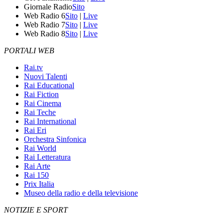
Giornale Radio
Sito
Web Radio 6
Sito
|
Live
Web Radio 7
Sito
|
Live
Web Radio 8
Sito
|
Live
PORTALI WEB
Rai.tv
Nuovi Talenti
Rai Educational
Rai Fiction
Rai Cinema
Rai Teche
Rai International
Rai Eri
Orchestra Sinfonica
Rai World
Rai Letteratura
Rai Arte
Rai 150
Prix Italia
Museo della radio e della televisione
NOTIZIE E SPORT