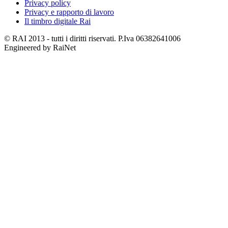
Privacy policy
Privacy e rapporto di lavoro
Il timbro digitale Rai
© RAI 2013 - tutti i diritti riservati. P.Iva 06382641006
Engineered by RaiNet