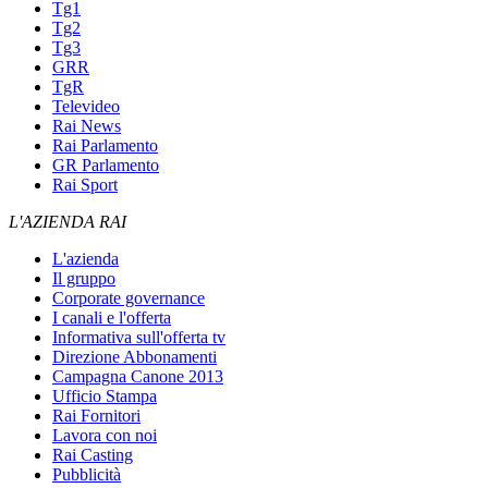
Tg1
Tg2
Tg3
GRR
TgR
Televideo
Rai News
Rai Parlamento
GR Parlamento
Rai Sport
L'AZIENDA RAI
L'azienda
Il gruppo
Corporate governance
I canali e l'offerta
Informativa sull'offerta tv
Direzione Abbonamenti
Campagna Canone 2013
Ufficio Stampa
Rai Fornitori
Lavora con noi
Rai Casting
Pubblicità