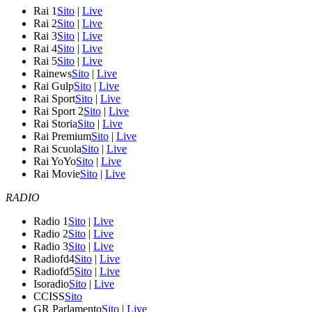
Rai 1
Sito
|
Live
Rai 2
Sito
|
Live
Rai 3
Sito
|
Live
Rai 4
Sito
|
Live
Rai 5
Sito
|
Live
Rainews
Sito
|
Live
Rai Gulp
Sito
|
Live
Rai Sport
Sito
|
Live
Rai Sport 2
Sito
|
Live
Rai Storia
Sito
|
Live
Rai Premium
Sito
|
Live
Rai Scuola
Sito
|
Live
Rai YoYo
Sito
|
Live
Rai Movie
Sito
|
Live
RADIO
Radio 1
Sito
|
Live
Radio 2
Sito
|
Live
Radio 3
Sito
|
Live
Radiofd4
Sito
|
Live
Radiofd5
Sito
|
Live
Isoradio
Sito
|
Live
CCISS
Sito
GR Parlamento
Sito
|
Live