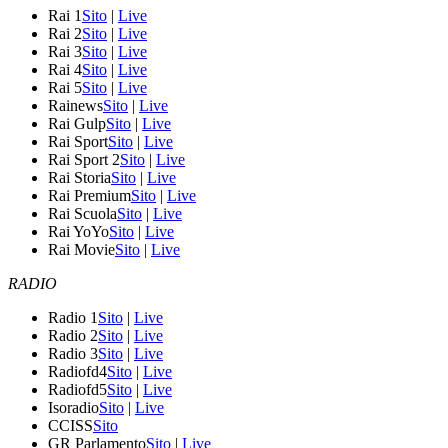
Rai 1
Sito
|
Live
Rai 2
Sito
|
Live
Rai 3
Sito
|
Live
Rai 4
Sito
|
Live
Rai 5
Sito
|
Live
Rainews
Sito
|
Live
Rai Gulp
Sito
|
Live
Rai Sport
Sito
|
Live
Rai Sport 2
Sito
|
Live
Rai Storia
Sito
|
Live
Rai Premium
Sito
|
Live
Rai Scuola
Sito
|
Live
Rai YoYo
Sito
|
Live
Rai Movie
Sito
|
Live
RADIO
Radio 1
Sito
|
Live
Radio 2
Sito
|
Live
Radio 3
Sito
|
Live
Radiofd4
Sito
|
Live
Radiofd5
Sito
|
Live
Isoradio
Sito
|
Live
CCISS
Sito
GR Parlamento
Sito
|
Live