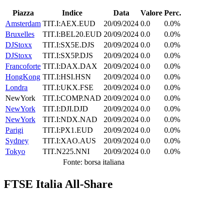
Piazza
Indice
Data
Valore
Perc.
Amsterdam
TIT.I:AEX.EUD
20/09/2024
0.0
0.0%
Bruxelles
TIT.I:BEL20.EUD
20/09/2024
0.0
0.0%
DJStoxx
TIT.I:SX5E.DJS
20/09/2024
0.0
0.0%
DJStoxx
TIT.I:SX5P.DJS
20/09/2024
0.0
0.0%
Francoforte
TIT.I:DAX.DAX
20/09/2024
0.0
0.0%
HongKong
TIT.I:HSI.HSN
20/09/2024
0.0
0.0%
Londra
TIT.I:UKX.FSE
20/09/2024
0.0
0.0%
NewYork
TIT.I:COMP.NAD
20/09/2024
0.0
0.0%
NewYork
TIT.I:DJI.DJD
20/09/2024
0.0
0.0%
NewYork
TIT.I:NDX.NAD
20/09/2024
0.0
0.0%
Parigi
TIT.I:PX1.EUD
20/09/2024
0.0
0.0%
Sydney
TIT.I:XAO.AUS
20/09/2024
0.0
0.0%
Tokyo
TIT.N225.NNI
20/09/2024
0.0
0.0%
Fonte: borsa italiana
FTSE Italia All-Share