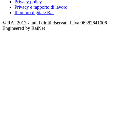
Privacy policy
Privacy e rapporto di lavoro
Il timbro digitale Rai
© RAI 2013 - tutti i diritti riservati. P.Iva 06382641006
Engineered by RaiNet