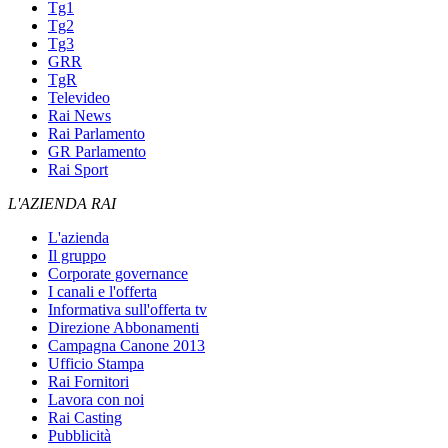
Tg1
Tg2
Tg3
GRR
TgR
Televideo
Rai News
Rai Parlamento
GR Parlamento
Rai Sport
L'AZIENDA RAI
L'azienda
Il gruppo
Corporate governance
I canali e l'offerta
Informativa sull'offerta tv
Direzione Abbonamenti
Campagna Canone 2013
Ufficio Stampa
Rai Fornitori
Lavora con noi
Rai Casting
Pubblicità