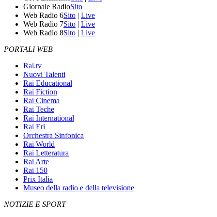
Giornale Radio
Sito
Web Radio 6
Sito
|
Live
Web Radio 7
Sito
|
Live
Web Radio 8
Sito
|
Live
PORTALI WEB
Rai.tv
Nuovi Talenti
Rai Educational
Rai Fiction
Rai Cinema
Rai Teche
Rai International
Rai Eri
Orchestra Sinfonica
Rai World
Rai Letteratura
Rai Arte
Rai 150
Prix Italia
Museo della radio e della televisione
NOTIZIE E SPORT