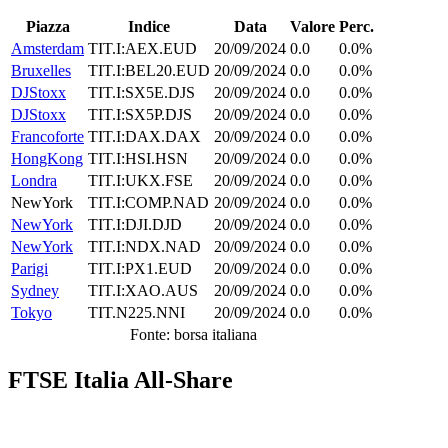
Piazza
Indice
Data
Valore
Perc.
Amsterdam
TIT.I:AEX.EUD
20/09/2024
0.0
0.0%
Bruxelles
TIT.I:BEL20.EUD
20/09/2024
0.0
0.0%
DJStoxx
TIT.I:SX5E.DJS
20/09/2024
0.0
0.0%
DJStoxx
TIT.I:SX5P.DJS
20/09/2024
0.0
0.0%
Francoforte
TIT.I:DAX.DAX
20/09/2024
0.0
0.0%
HongKong
TIT.I:HSI.HSN
20/09/2024
0.0
0.0%
Londra
TIT.I:UKX.FSE
20/09/2024
0.0
0.0%
NewYork
TIT.I:COMP.NAD
20/09/2024
0.0
0.0%
NewYork
TIT.I:DJI.DJD
20/09/2024
0.0
0.0%
NewYork
TIT.I:NDX.NAD
20/09/2024
0.0
0.0%
Parigi
TIT.I:PX1.EUD
20/09/2024
0.0
0.0%
Sydney
TIT.I:XAO.AUS
20/09/2024
0.0
0.0%
Tokyo
TIT.N225.NNI
20/09/2024
0.0
0.0%
Fonte: borsa italiana
FTSE Italia All-Share