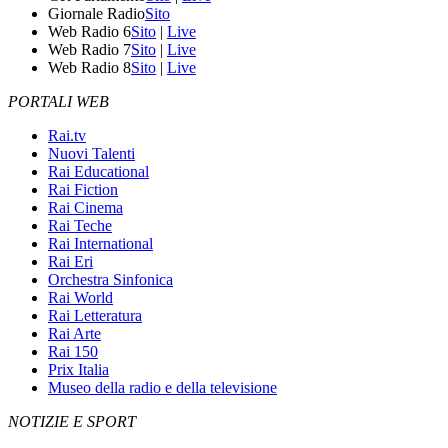
Giornale Radio
Sito
Web Radio 6
Sito
|
Live
Web Radio 7
Sito
|
Live
Web Radio 8
Sito
|
Live
PORTALI WEB
Rai.tv
Nuovi Talenti
Rai Educational
Rai Fiction
Rai Cinema
Rai Teche
Rai International
Rai Eri
Orchestra Sinfonica
Rai World
Rai Letteratura
Rai Arte
Rai 150
Prix Italia
Museo della radio e della televisione
NOTIZIE E SPORT