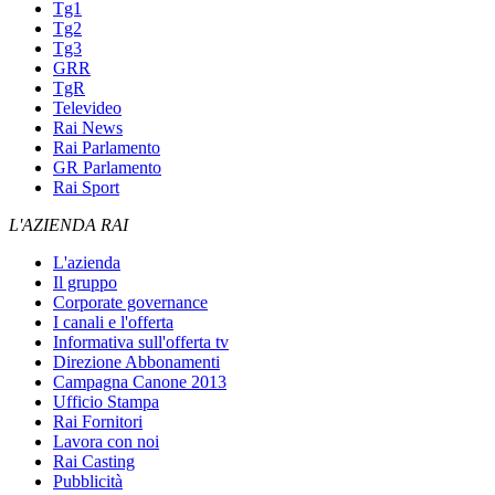
Tg1
Tg2
Tg3
GRR
TgR
Televideo
Rai News
Rai Parlamento
GR Parlamento
Rai Sport
L'AZIENDA RAI
L'azienda
Il gruppo
Corporate governance
I canali e l'offerta
Informativa sull'offerta tv
Direzione Abbonamenti
Campagna Canone 2013
Ufficio Stampa
Rai Fornitori
Lavora con noi
Rai Casting
Pubblicità