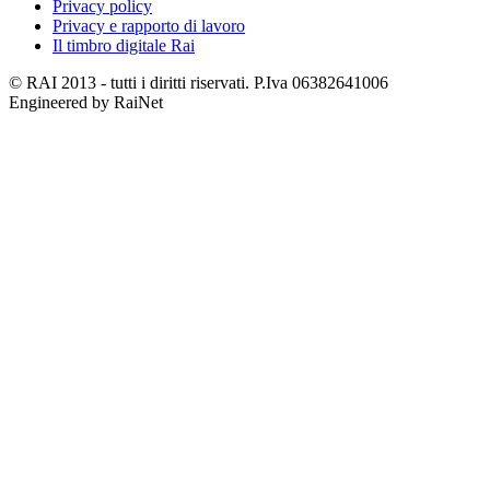
Privacy policy
Privacy e rapporto di lavoro
Il timbro digitale Rai
© RAI 2013 - tutti i diritti riservati. P.Iva 06382641006
Engineered by RaiNet