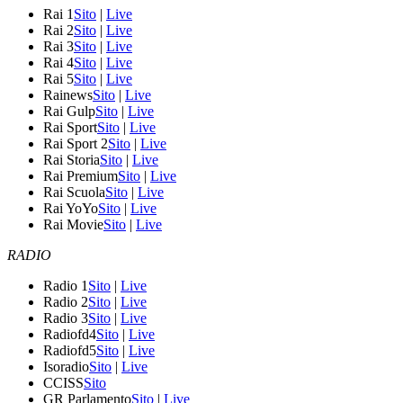
Rai 1
Sito
|
Live
Rai 2
Sito
|
Live
Rai 3
Sito
|
Live
Rai 4
Sito
|
Live
Rai 5
Sito
|
Live
Rainews
Sito
|
Live
Rai Gulp
Sito
|
Live
Rai Sport
Sito
|
Live
Rai Sport 2
Sito
|
Live
Rai Storia
Sito
|
Live
Rai Premium
Sito
|
Live
Rai Scuola
Sito
|
Live
Rai YoYo
Sito
|
Live
Rai Movie
Sito
|
Live
RADIO
Radio 1
Sito
|
Live
Radio 2
Sito
|
Live
Radio 3
Sito
|
Live
Radiofd4
Sito
|
Live
Radiofd5
Sito
|
Live
Isoradio
Sito
|
Live
CCISS
Sito
GR Parlamento
Sito
|
Live