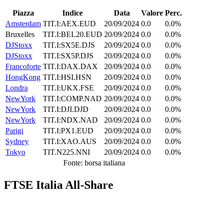
Piazza
Indice
Data
Valore
Perc.
Amsterdam
TIT.I:AEX.EUD
20/09/2024
0.0
0.0%
Bruxelles
TIT.I:BEL20.EUD
20/09/2024
0.0
0.0%
DJStoxx
TIT.I:SX5E.DJS
20/09/2024
0.0
0.0%
DJStoxx
TIT.I:SX5P.DJS
20/09/2024
0.0
0.0%
Francoforte
TIT.I:DAX.DAX
20/09/2024
0.0
0.0%
HongKong
TIT.I:HSI.HSN
20/09/2024
0.0
0.0%
Londra
TIT.I:UKX.FSE
20/09/2024
0.0
0.0%
NewYork
TIT.I:COMP.NAD
20/09/2024
0.0
0.0%
NewYork
TIT.I:DJI.DJD
20/09/2024
0.0
0.0%
NewYork
TIT.I:NDX.NAD
20/09/2024
0.0
0.0%
Parigi
TIT.I:PX1.EUD
20/09/2024
0.0
0.0%
Sydney
TIT.I:XAO.AUS
20/09/2024
0.0
0.0%
Tokyo
TIT.N225.NNI
20/09/2024
0.0
0.0%
Fonte: borsa italiana
FTSE Italia All-Share