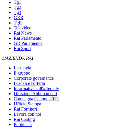
Tg1
Tg2
Tg3
GRR
TgR
Televideo
Rai News
Rai Parlamento
GR Parlamento
Rai Sport
L'AZIENDA RAI
L'azienda
Il gruppo
Corporate governance
I canali e l'offerta
Informativa sull'offerta tv
Direzione Abbonamenti
Campagna Canone 2013
Ufficio Stampa
Rai Fornitori
Lavora con noi
Rai Casting
Pubblicità