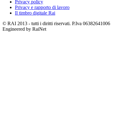
Privacy policy
Privacy e rapporto di lavoro
Il timbro digitale Rai
© RAI 2013 - tutti i diritti riservati. P.Iva 06382641006
Engineered by RaiNet