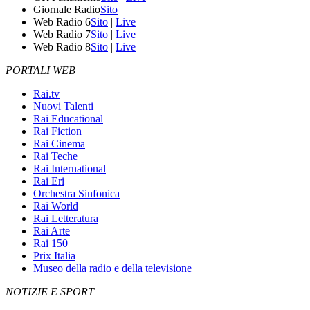
Giornale Radio
Sito
Web Radio 6
Sito
|
Live
Web Radio 7
Sito
|
Live
Web Radio 8
Sito
|
Live
PORTALI WEB
Rai.tv
Nuovi Talenti
Rai Educational
Rai Fiction
Rai Cinema
Rai Teche
Rai International
Rai Eri
Orchestra Sinfonica
Rai World
Rai Letteratura
Rai Arte
Rai 150
Prix Italia
Museo della radio e della televisione
NOTIZIE E SPORT