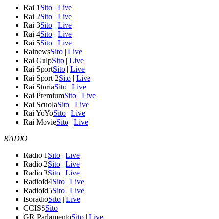
Rai 1
Sito
|
Live
Rai 2
Sito
|
Live
Rai 3
Sito
|
Live
Rai 4
Sito
|
Live
Rai 5
Sito
|
Live
Rainews
Sito
|
Live
Rai Gulp
Sito
|
Live
Rai Sport
Sito
|
Live
Rai Sport 2
Sito
|
Live
Rai Storia
Sito
|
Live
Rai Premium
Sito
|
Live
Rai Scuola
Sito
|
Live
Rai YoYo
Sito
|
Live
Rai Movie
Sito
|
Live
RADIO
Radio 1
Sito
|
Live
Radio 2
Sito
|
Live
Radio 3
Sito
|
Live
Radiofd4
Sito
|
Live
Radiofd5
Sito
|
Live
Isoradio
Sito
|
Live
CCISS
Sito
GR Parlamento
Sito
|
Live