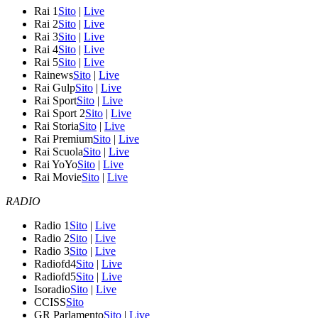
Rai 1
Sito
|
Live
Rai 2
Sito
|
Live
Rai 3
Sito
|
Live
Rai 4
Sito
|
Live
Rai 5
Sito
|
Live
Rainews
Sito
|
Live
Rai Gulp
Sito
|
Live
Rai Sport
Sito
|
Live
Rai Sport 2
Sito
|
Live
Rai Storia
Sito
|
Live
Rai Premium
Sito
|
Live
Rai Scuola
Sito
|
Live
Rai YoYo
Sito
|
Live
Rai Movie
Sito
|
Live
RADIO
Radio 1
Sito
|
Live
Radio 2
Sito
|
Live
Radio 3
Sito
|
Live
Radiofd4
Sito
|
Live
Radiofd5
Sito
|
Live
Isoradio
Sito
|
Live
CCISS
Sito
GR Parlamento
Sito
|
Live