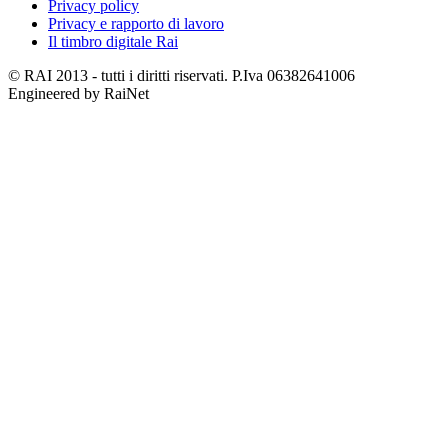
Privacy policy
Privacy e rapporto di lavoro
Il timbro digitale Rai
© RAI 2013 - tutti i diritti riservati. P.Iva 06382641006
Engineered by RaiNet