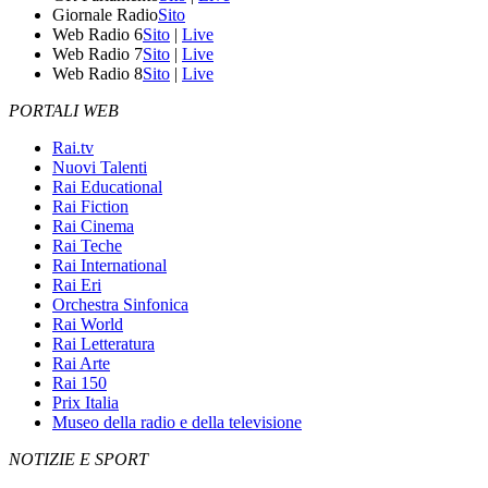
Giornale Radio
Sito
Web Radio 6
Sito
|
Live
Web Radio 7
Sito
|
Live
Web Radio 8
Sito
|
Live
PORTALI WEB
Rai.tv
Nuovi Talenti
Rai Educational
Rai Fiction
Rai Cinema
Rai Teche
Rai International
Rai Eri
Orchestra Sinfonica
Rai World
Rai Letteratura
Rai Arte
Rai 150
Prix Italia
Museo della radio e della televisione
NOTIZIE E SPORT