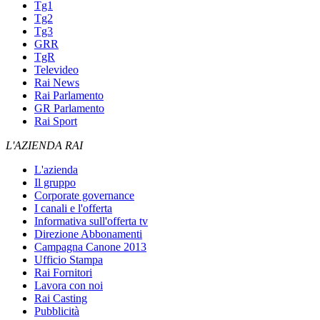
Tg1
Tg2
Tg3
GRR
TgR
Televideo
Rai News
Rai Parlamento
GR Parlamento
Rai Sport
L'AZIENDA RAI
L'azienda
Il gruppo
Corporate governance
I canali e l'offerta
Informativa sull'offerta tv
Direzione Abbonamenti
Campagna Canone 2013
Ufficio Stampa
Rai Fornitori
Lavora con noi
Rai Casting
Pubblicità