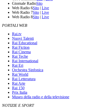
Giornale Radio
Sito
Web Radio 6
Sito
|
Live
Web Radio 7
Sito
|
Live
Web Radio 8
Sito
|
Live
PORTALI WEB
Rai.tv
Nuovi Talenti
Rai Educational
Rai Fiction
Rai Cinema
Rai Teche
Rai International
Rai Eri
Orchestra Sinfonica
Rai World
Rai Letteratura
Rai Arte
Rai 150
Prix Italia
Museo della radio e della televisione
NOTIZIE E SPORT