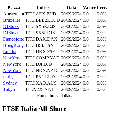
Piazza
Indice
Data
Valore
Perc.
Amsterdam
TIT.I:AEX.EUD
20/09/2024
0.0
0.0%
Bruxelles
TIT.I:BEL20.EUD
20/09/2024
0.0
0.0%
DJStoxx
TIT.I:SX5E.DJS
20/09/2024
0.0
0.0%
DJStoxx
TIT.I:SX5P.DJS
20/09/2024
0.0
0.0%
Francoforte
TIT.I:DAX.DAX
20/09/2024
0.0
0.0%
HongKong
TIT.I:HSI.HSN
20/09/2024
0.0
0.0%
Londra
TIT.I:UKX.FSE
20/09/2024
0.0
0.0%
NewYork
TIT.I:COMP.NAD
20/09/2024
0.0
0.0%
NewYork
TIT.I:DJI.DJD
20/09/2024
0.0
0.0%
NewYork
TIT.I:NDX.NAD
20/09/2024
0.0
0.0%
Parigi
TIT.I:PX1.EUD
20/09/2024
0.0
0.0%
Sydney
TIT.I:XAO.AUS
20/09/2024
0.0
0.0%
Tokyo
TIT.N225.NNI
20/09/2024
0.0
0.0%
Fonte: borsa italiana
FTSE Italia All-Share