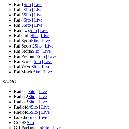
Rai 1
Sito
|
Live
Rai 2
Sito
|
Live
Rai 3
Sito
|
Live
Rai 4
Sito
|
Live
Rai 5
Sito
|
Live
Rainews
Sito
|
Live
Rai Gulp
Sito
|
Live
Rai Sport
Sito
|
Live
Rai Sport 2
Sito
|
Live
Rai Storia
Sito
|
Live
Rai Premium
Sito
|
Live
Rai Scuola
Sito
|
Live
Rai YoYo
Sito
|
Live
Rai Movie
Sito
|
Live
RADIO
Radio 1
Sito
|
Live
Radio 2
Sito
|
Live
Radio 3
Sito
|
Live
Radiofd4
Sito
|
Live
Radiofd5
Sito
|
Live
Isoradio
Sito
|
Live
CCISS
Sito
GR Parlamento
Sito
|
Live