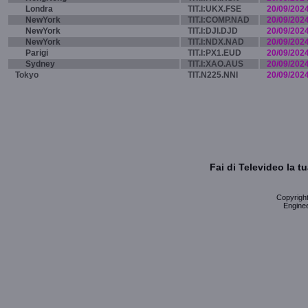
Londra
TIT.I:UKX.FSE
20/09/202
NewYork
TIT.I:COMP.NAD
20/09/202
NewYork
TIT.I:DJI.DJD
20/09/202
NewYork
TIT.I:NDX.NAD
20/09/202
Parigi
TIT.I:PX1.EUD
20/09/202
Sydney
TIT.I:XAO.AUS
20/09/202
Tokyo
TIT.N225.NNI
20/09/202
Fai di Televideo la 
Copyright 
Enginee