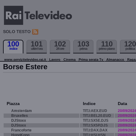
SOLO TESTO
100
101
102
103
110
120
indice
ultim'ora
24 ore
prima
primo piano
politica
www.servizitelevideo.rai.it
Lavoro
Cinema
Prima serata Tv
Almanacco
Raga
Borse Estere
Piazza
Indice
Data
Amsterdam
TIT.I:AEX.EUD
20/09/202
Bruxelles
TIT.I:BEL20.EUD
20/09/202
DJStoxx
TIT.I:SX5E.DJS
20/09/202
DJStoxx
TIT.I:SX5P.DJS
20/09/202
Francoforte
TIT.I:DAX.DAX
20/09/202
HongKong
TIT.I:HSI.HSN
20/09/202