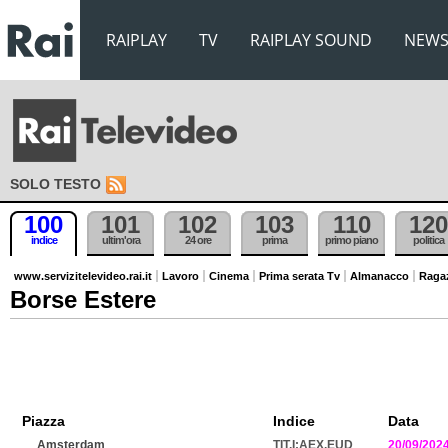
RAIPLAY
TV
RAIPLAY SOUND
NEW
SOLO TESTO
100
101
102
103
110
120
indice
ultim'ora
24 ore
prima
primo piano
politica
www.servizitelevideo.rai.it
Lavoro
Cinema
Prima serata Tv
Almanacco
Raga
Borse Estere
Piazza
Indice
Data
Amsterdam
TIT.I:AEX.EUD
20/09/202