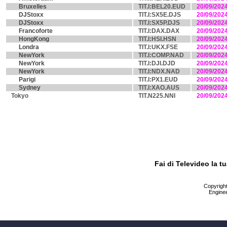
Bruxelles
TIT.I:BEL20.EUD
20/09/202
DJStoxx
TIT.I:SX5E.DJS
20/09/202
DJStoxx
TIT.I:SX5P.DJS
20/09/202
Francoforte
TIT.I:DAX.DAX
20/09/202
HongKong
TIT.I:HSI.HSN
20/09/202
Londra
TIT.I:UKX.FSE
20/09/202
NewYork
TIT.I:COMP.NAD
20/09/202
NewYork
TIT.I:DJI.DJD
20/09/202
NewYork
TIT.I:NDX.NAD
20/09/202
Parigi
TIT.I:PX1.EUD
20/09/202
Sydney
TIT.I:XAO.AUS
20/09/202
Tokyo
TIT.N225.NNI
20/09/202
Fai di Televideo la 
Copyright 
Enginee