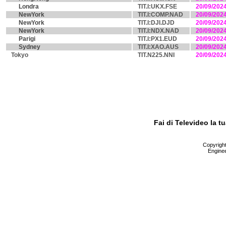
Londra
TIT.I:UKX.FSE
20/09/202
NewYork
TIT.I:COMP.NAD
20/09/202
NewYork
TIT.I:DJI.DJD
20/09/202
NewYork
TIT.I:NDX.NAD
20/09/202
Parigi
TIT.I:PX1.EUD
20/09/202
Sydney
TIT.I:XAO.AUS
20/09/202
Tokyo
TIT.N225.NNI
20/09/202
Fai di Televideo la 
Copyright 
Enginee