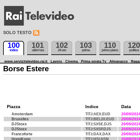
SOLO TESTO
100
101
102
103
110
120
indice
ultim'ora
24 ore
prima
primo piano
politica
www.servizitelevideo.rai.it
Lavoro
Cinema
Prima serata Tv
Almanacco
Raga
Borse Estere
Piazza
Indice
Data
Amsterdam
TIT.I:AEX.EUD
20/09/202
Bruxelles
TIT.I:BEL20.EUD
20/09/202
DJStoxx
TIT.I:SX5E.DJS
20/09/202
DJStoxx
TIT.I:SX5P.DJS
20/09/202
Francoforte
TIT.I:DAX.DAX
20/09/202
HongKong
TIT.I:HSI.HSN
20/09/202