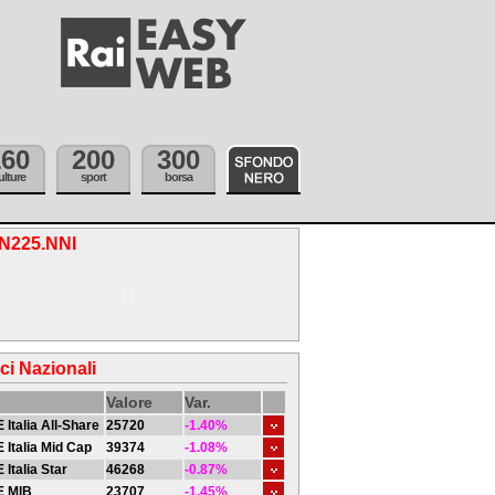
160
200
300
ulture
sport
borsa
.N225.NNI
ici Nazionali
Valore
Var.
 Italia All-Share
25720
-1.40%
 Italia Mid Cap
39374
-1.08%
 Italia Star
46268
-0.87%
E MIB
23707
-1.45%