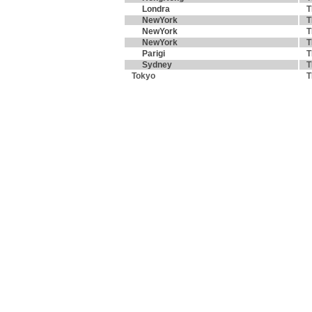
Londra
T
NewYork
T
NewYork
T
NewYork
T
Parigi
T
Sydney
T
Tokyo
T