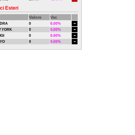
ci Esteri
Valore
Var.
DRA
0
0.00%
 YORK
0
0.00%
IGI
0
0.00%
YO
0
0.00%