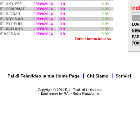
IT.I:UKX.FSE
20/09/2024
0.0
0.0%
Indi
IT.I:COMP.NAD
20/09/2024
0.0
0.0%
IT.I:DJI.DJD
20/09/2024
0.0
0.0%
IT.I:NDX.NAD
20/09/2024
0.0
0.0%
IT.I:PX1.EUD
20/09/2024
0.0
0.0%
LON
IT.I:XAO.AUS
20/09/2024
0.0
0.0%
NEW
IT.N225.NNI
20/09/2024
0.0
0.0%
PAR
Fonte: borsa italiana
TOK
Fai di Televideo la tua Home Page
Chi Siamo
Scrivici
Copyright © 2011 Rai - Tutti i diritti riservati
Engineered by RAI - Reti e Piattaforme