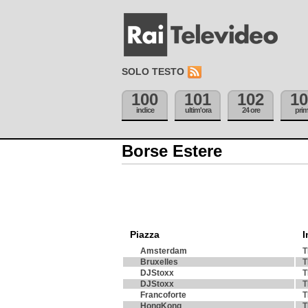
SOLO TESTO
100
101
102
10
indice
ultim'ora
24 ore
pri
Borse Estere
Piazza
I
Amsterdam
T
Bruxelles
T
DJStoxx
T
DJStoxx
T
Francoforte
T
HongKong
T