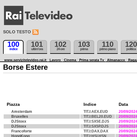
SOLO TESTO
100
101
102
103
110
120
indice
ultim'ora
24 ore
prima
primo piano
politica
www.servizitelevideo.rai.it
Lavoro
Cinema
Prima serata Tv
Almanacco
Raga
Borse Estere
Piazza
Indice
Data
Amsterdam
TIT.I:AEX.EUD
20/09/202
Bruxelles
TIT.I:BEL20.EUD
20/09/202
DJStoxx
TIT.I:SX5E.DJS
20/09/202
DJStoxx
TIT.I:SX5P.DJS
20/09/202
Francoforte
TIT.I:DAX.DAX
20/09/202
HongKong
TIT.I:HSI.HSN
20/09/202