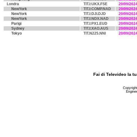
Londra
TIT.I:UKX.FSE
20/09/202
NewYork
TIT.I:COMP.NAD
20/09/202
NewYork
TIT.I:DJI.DJD
20/09/202
NewYork
TIT.I:NDX.NAD
20/09/202
Parigi
TIT.I:PX1.EUD
20/09/202
Sydney
TIT.I:XAO.AUS
20/09/202
Tokyo
TIT.N225.NNI
20/09/202
Fai di Televideo la 
Copyright 
Enginee