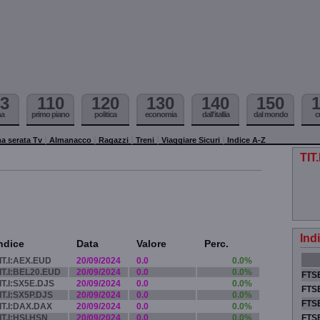
3
110
120
130
140
150
ma
primo piano
politica
economia
dall'itallia
dal mondo
c
a serata Tv
Almanacco
Ragazzi
Treni
Viaggiare Sicuri
Indice A-Z
TIT
Ind
ndice
Data
Valore
Perc.
IT.I:AEX.EUD
20/09/2024
0.0
0.0%
IT.I:BEL20.EUD
20/09/2024
0.0
0.0%
FTSE
IT.I:SX5E.DJS
20/09/2024
0.0
0.0%
FTSE
IT.I:SX5P.DJS
20/09/2024
0.0
0.0%
FTSE
IT.I:DAX.DAX
20/09/2024
0.0
0.0%
IT.I:HSI.HSN
20/09/2024
0.0
0.0%
FTS