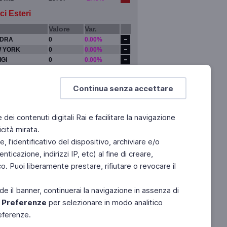
ci Esteri
Valore
Var.
DRA
0
0.00%
 YORK
0
0.00%
IGI
0
0.00%
YO
0
0.00%
Continua senza accettare
e dei contenuti digitali Rai e facilitare la navigazione
cità mirata.
 l'identificativo del dispositivo, archiviare e/o
ticazione, indirizzi IP, etc) al fine di creare,
. Puoi liberamente prestare, rifiutare o revocare il
de il banner, continuerai la navigazione in assenza di
e
Preferenze
per selezionare in modo analitico
referenze.