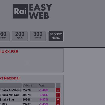
160
200
300
ulture
sport
borsa
.I:UKX.FSE
ici Nazionali
Valore
Var.
 Italia All-Share
25720
-1.40%
 Italia Mid Cap
39374
-1.08%
 Italia Star
46268
-0.87%
E MIB
23707
-1.45%