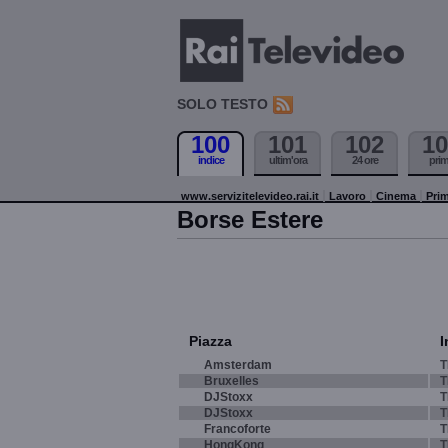
SOLO TESTO
100
101
102
10
indice
ultim'ora
24 ore
pri
www.servizitelevideo.rai.it
Lavoro
Cinema
Prim
Borse Estere
Piazza
I
Amsterdam
T
Bruxelles
T
DJStoxx
T
DJStoxx
T
Francoforte
T
HongKong
T