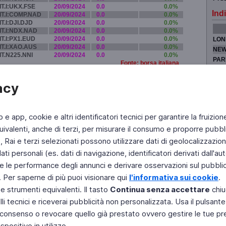
IT.I:UKX.FSE
20/09/2024
0.0
0.0%
Indi
IT.I:COMP.NAD
20/09/2024
0.0
0.0%
IT.I:DJI.DJD
20/09/2024
0.0
0.0%
IT.I:NDX.NAD
20/09/2024
0.0
0.0%
IT.I:PX1.EUD
20/09/2024
0.0
0.0%
LON
IT.I:XAO.AUS
20/09/2024
0.0
0.0%
NEW
IT.N225.NNI
20/09/2024
0.0
0.0%
PAR
Fonte: borsa italiana
TOK
acy
b e app, cookie e altri identificatori tecnici per garantire la fruizion
Fai di Televideo la tua Home Page
Chi Siamo
Scrivici
ivalenti, anche di terzi, per misurare il consumo e proporre pubbli
Rai e terzi selezionati possono utilizzare dati di geolocalizzazione,
Copyright © 2011 Rai - Tutti i diritti riservati
Engineered by RAI - Reti e Piattaforme
 personali (es. dati di navigazione, identificatori derivati dall'auten
e le performance degli annunci e derivare osservazioni sul pubblico
. Per saperne di più puoi visionare qui
l'informativa sui cookie
.
 e strumenti equivalenti. Il tasto
Continua senza accettare
chiu
li tecnici e riceverai pubblicità non personalizzata. Usa il pulsant
 il consenso o revocare quello già prestato ovvero gestire le tue p
positivo in utilizzo.