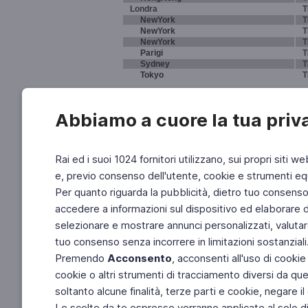
Londra
T
NewYork
T
NewYork
T
NewYork
T
Parigi
T
Sydney
T
Tokyo
T
Abbiamo a cuore la tua priv
Rai ed i suoi 1024 fornitori utilizzano, sui propri siti we
e, previo consenso dell'utente, cookie e strumenti equ
Per quanto riguarda la pubblicità, dietro tuo consenso, 
accedere a informazioni sul dispositivo ed elaborare dati
selezionare e mostrare annunci personalizzati, valutar
tuo consenso senza incorrere in limitazioni sostanziali
Premendo
Acconsento
, acconsenti all'uso di cookie
cookie o altri strumenti di tracciamento diversi da quel
soltanto alcune finalità, terze parti e cookie, negare
Le scelte da te espresse verranno applicate al solo dis