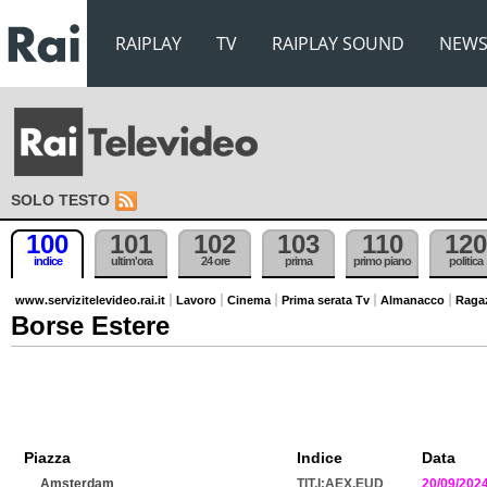
RAIPLAY
TV
RAIPLAY SOUND
NEW
SOLO TESTO
100
101
102
103
110
120
indice
ultim'ora
24 ore
prima
primo piano
politica
www.servizitelevideo.rai.it
Lavoro
Cinema
Prima serata Tv
Almanacco
Raga
Borse Estere
Piazza
Indice
Data
Amsterdam
TIT.I:AEX.EUD
20/09/202